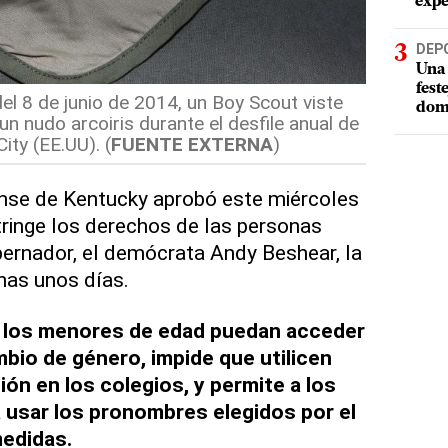
expe
DEP
Una 
fest
el 8 de junio de 2014, un Boy Scout viste
dom
n nudo arcoiris durante el desfile anual de
ity (EE.UU). (
FUENTE EXTERNA
)
nse de Kentucky aprobó este miércoles
tringe los derechos de las personas
bernador, el demócrata Andy Beshear, la
nas unos días.
 los menores de edad puedan acceder
bio de género, impide que utilicen
ión en los colegios, y permite a los
 usar los pronombres elegidos por el
medidas.