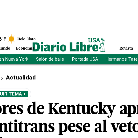
6
°F
Cielo Claro
undo
Economía
Revista
en Nueva York
Salón de baile
Portada USA
Hermanos Tate
Actualidad
UIR TEMA +
ores de Kentucky a
ntitrans pese al vet