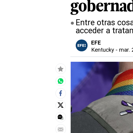
goberna
Entre otras cos
acceder a trata
EFE
Kentucky
-
mar. 