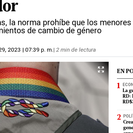
dor
as, la norma prohíbe que los menore
mientos de cambio de género
29, 2023 | 07:39 p. m.
|
2 min de lectura
EN P
ECO
La g
RD: 
RD$5
POLÍ
Crea
gene