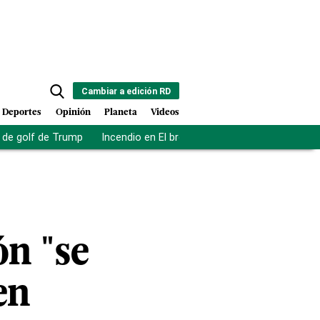
Cambiar a edición RD
Deportes
Opinión
Planeta
Videos
de golf de Trump
Incendio en El bronx
Muerte asistida en NY
ón "se
en