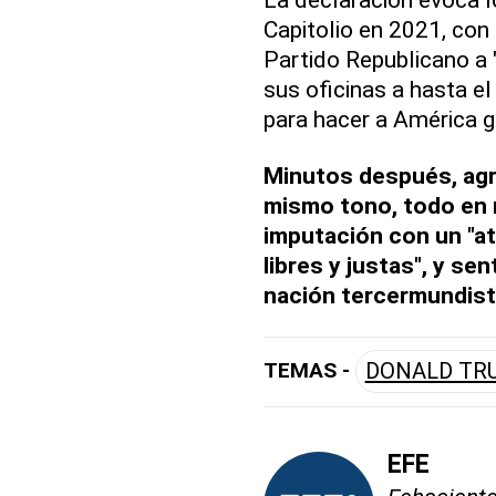
Capitolio en 2021, con 
Partido Republicano a "
sus oficinas a hasta e
para hacer a América g
Minutos después, ag
mismo tono, todo en
imputación con un "at
libres y justas", y se
nación tercermundista
TEMAS -
DONALD TR
EFE