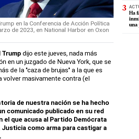
ACT
Ha f
inmi
rump en la Conferencia de Acción Política
una 
arzo de 2023, en National Harbor en Oxon
d Trump
dijo este jueves, nada más
ón en un juzgado de Nueva York, que se
ás de la "caza de brujas" a la que es
a volver masivamente contra (el
storia de nuestra nación se ha hecho
 un comunicado publicado en su red
en el que acusa al Partido Demócrata
la Justicia como arma para castigar a
.