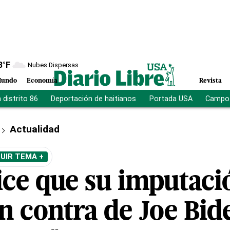
8
°F
Nubes Dispersas
undo
Economía
Revista
distrito 86
Deportación de haitianos
Portada USA
Campo 
Actualidad
UIR TEMA +
ce que su imputaci
n contra de Joe Bid