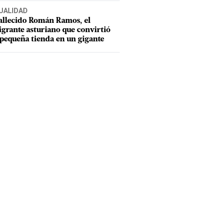
UALIDAD
allecido Román Ramos, el
grante asturiano que convirtió
pequeña tienda en un gigante