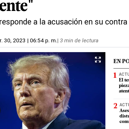
ente"
 responde a la acusación en su contra
. 30, 2023 | 06:54 p. m.
|
3 min de lectura
EN P
ACT
El te
piez
aten
ACT
Ases
dist
comu