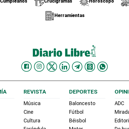
Cumpleaños
Crucigramas
Horóscopo
Herramientas
ÍA
REVISTA
DEPORTES
OPIN
Música
Baloncesto
ADC
Cine
Fútbol
Mirada
Cultura
Béisbol
Editor