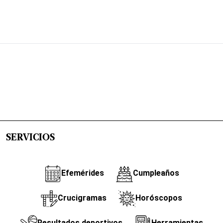
SERVICIOS
Efemérides
Cumpleaños
Crucigramas
Horóscopos
Resultados deportivos
Herramientas