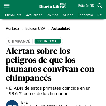
Edición RD
Última Hora
Actualidad
Política
Mundo
Economía
Revis
Portada
Edición USA
Actualidad
CHIMPANCÉ
SEGUIR TEMA +
Alertan sobre los
peligros de que los
humanos convivan con
chimpancés
El ADN de estos primates coincide en un
98.6 % con el de los humanos
EFE