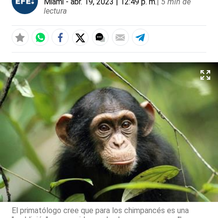
Miami
- abr. 19, 2023 | 12:49 p. m.
|
5 min de
lectura
El primatólogo cree que para los chimpancés es una