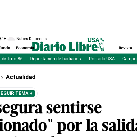
8
°F
Nubes Dispersas
undo
Economía
Revista
distrito 86
Deportación de haitianos
Portada USA
Campo 
Actualidad
SEGUIR TEMA +
egura sentirse
onado" por la salid