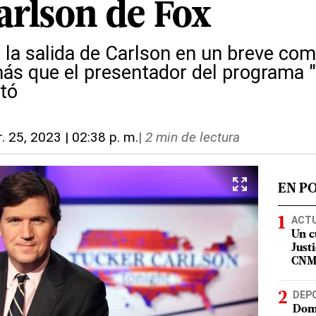
arlson de Fox
 la salida de Carlson en un breve com
ás que el presentador del programa 
ató
r. 25, 2023 | 02:38 p. m.
|
2 min de lectura
EN P
ACT
Un c
Justi
CN
DEP
Domi