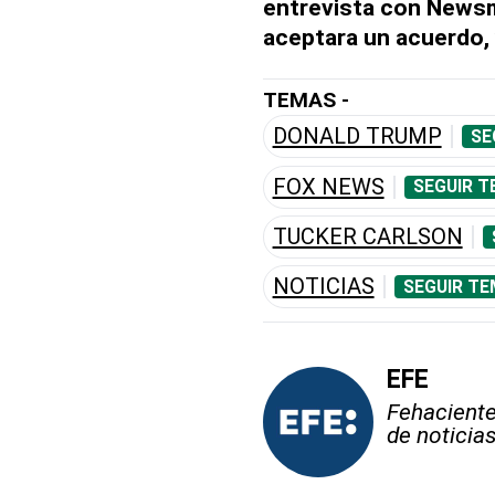
entrevista con Newsm
aceptara un acuerdo, y
TEMAS -
DONALD TRUMP
SE
FOX NEWS
SEGUIR T
TUCKER CARLSON
NOTICIAS
SEGUIR TE
EFE
Fehaciente,
de noticia