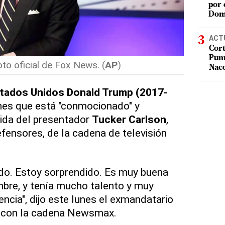
por 
Dom
ACT
Cort
Puma
to oficial de Fox News. (
AP
)
Nac
stados Unidos Donald Trump (2017-
nes que está "conmocionado" y
lida del presentador
Tucker Carlson
,
ensores, de la cadena de televisión
o. Estoy sorprendido. Es muy buena
bre, y tenía mucho talento y muy
ncia", dijo este lunes el exmandatario
a con la cadena Newsmax.