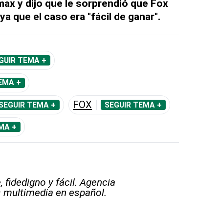
ax y dijo que le sorprendió que Fox
a que el caso era "fácil de ganar".
GUIR TEMA +
EMA +
FOX
SEGUIR TEMA +
SEGUIR TEMA +
MA +
 fidedigno y fácil. Agencia
s multimedia en español.