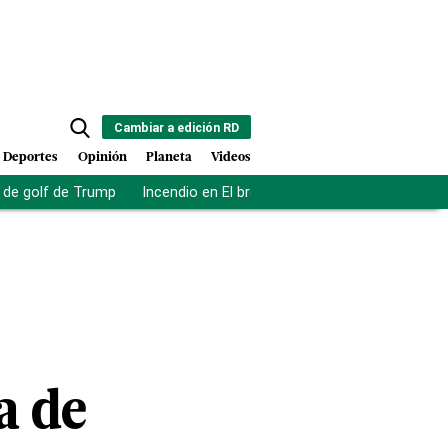
Cambiar a edición RD
Deportes
Opinión
Planeta
Videos
de golf de Trump
Incendio en El bronx
Muerte asistida en NY
a de