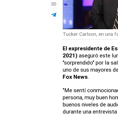
Tucker Carlson, en una fo
El expresidente de E
2021)
aseguró este lu
"sorprendido" por la sa
uno de sus mayores def
Fox News
.
"Me sentí conmocionad
persona, muy buen hom
buenos niveles de audie
durante una entrevist