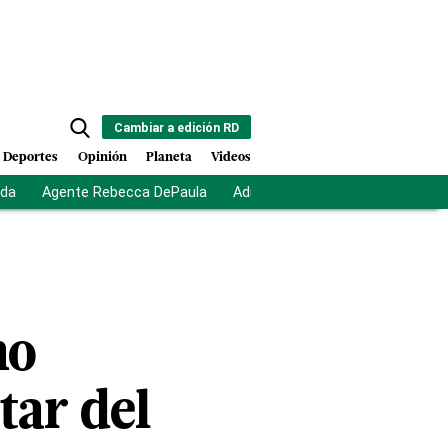
Cambiar a edición RD
Deportes
Opinión
Planeta
Videos
ida
Agente Rebecca DePaula
Adriano Espaillat
Multas a mi
mo
tar del