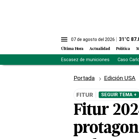
31
°C
87.
07 de agosto del 2026
Última Hora
Actualidad
Política
M
Escasez de municiones
Caso Carl
Portada
Edición USA
FITUR
SEGUIR TEMA +
Fitur 20
protagoni