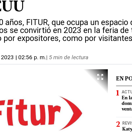
EEUU
 años, FITUR, que ocupa un espacio
s se convirtió en 2023 en la feria d
 por expositores, como por visitantes
 2023 | 02:56 p. m.
|
5 min de lectura
EN P
ACT
En l
domi
vent
REVI
Katy