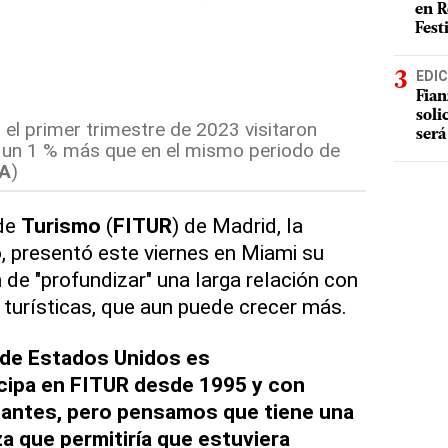
en R
Fest
EDIC
Fian
soli
 el primer trimestre de 2023 visitaron
será
 un 1 % más que en el mismo periodo de
A
)
 de
Turismo
(
FITUR
) de Madrid, la
 presentó este viernes en Miami su
n de "profundizar" una larga relación con
turísticas, que aun puede crecer más.
 de Estados Unidos es
icipa en FITUR desde 1995 y con
antes, pero pensamos que tiene una
a que permitiría que estuviera