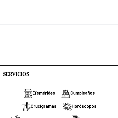
SERVICIOS
Efemérides
Cumpleaños
Crucigramas
Horóscopos