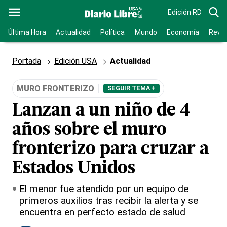
Edición RD
Última Hora
Actualidad
Política
Mundo
Economía
Revis
Portada
Edición USA
Actualidad
MURO FRONTERIZO
SEGUIR TEMA +
Lanzan a un niño de 4
años sobre el muro
fronterizo para cruzar a
Estados Unidos
El menor fue atendido por un equipo de
primeros auxilios tras recibir la alerta y se
encuentra en perfecto estado de salud