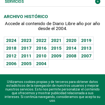
Resto del mundo
Economía personal
Podcast Arte Libre
Más deportes
Columnistas
Cambio climático
Opinión
SERVICIOS
Macroeconomía
Mi mascota
Resultados deportivos
Lecturas
Planeta
Efemérides
ARCHIVO HISTÓRICO
Hablando con el pediatra
Línea de hit
Más firmas
Hecho en casa
Cumpleaños
Accede al contenido de Diario Libre año por año
desde el 2004.
Diario de nutrición
BRV
Mundo gamer
RSS
Vida y familia
TBT Deportivo
Guía del dinero
Horóscopos
2024
2023
2022
2021
2020
2019
Eñe
2018
2017
2016
2015
2014
2013
Crucigramas
2012
2011
2010
2009
2008
2007
Celebrando la vida
2006
2005
2004
Sin complejos
En pocas palabras
Utilizamos cookies propias y de terceros para obtener datos
Descarga nuestras aplicaciones para Android, iOS y
Escuchando al corazón
estadísticos de la navegación de nuestros usuarios y mejorar
sistema Huawei.
nuestros servicios. Esto nos permite personalizar el contenido
que ofrecemos y mostrar publicidad relacionada a sus
Economía Personal
intereses. Si continúa navegando, consideramos que acepta su
uso.
Consulta Libre