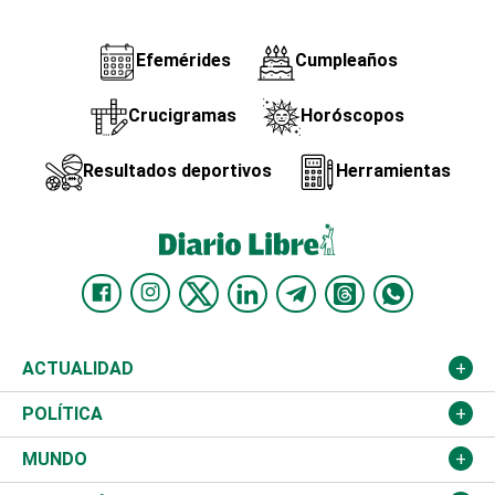
Efemérides
Cumpleaños
Crucigramas
Horóscopos
Resultados deportivos
Herramientas
ACTUALIDAD
Nacional
POLÍTICA
Ciudad
Partidos
MUNDO