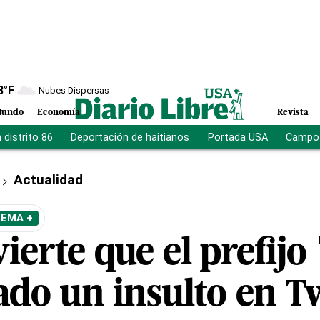
8
°F
Nubes Dispersas
undo
Economía
Revista
distrito 86
Deportación de haitianos
Portada USA
Campo 
Actualidad
TEMA +
erte que el prefijo 
ado un insulto en T