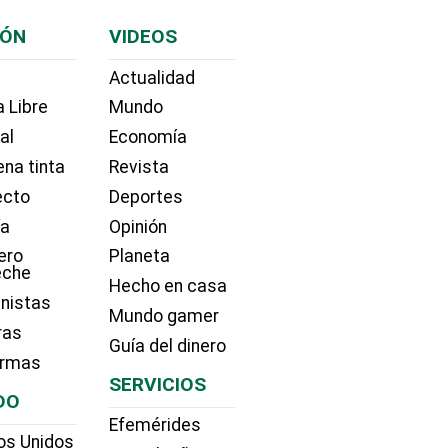
IÓN
VIDEOS
Actualidad
 Libre
Mundo
ial
Economía
na tinta
Revista
ecto
Deportes
ía
Opinión
ero
Planeta
eche
Hecho en casa
nistas
Mundo gamer
ras
Guía del dinero
irmas
SERVICIOS
DO
Efemérides
os Unidos