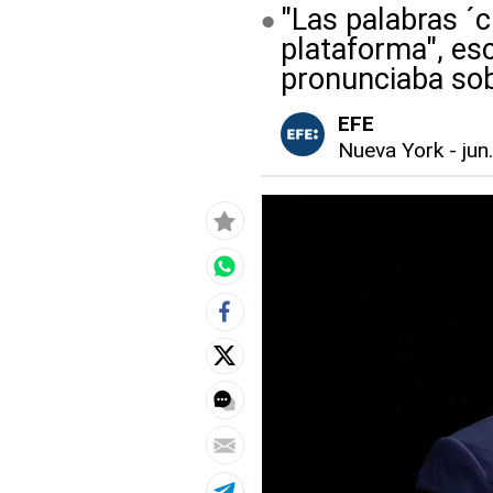
"Las palabras ´c
plataforma", esc
pronunciaba sob
EFE
Nueva York
-
jun