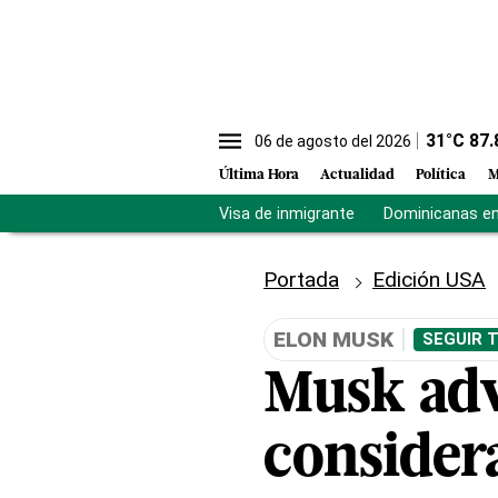
31
°C
87.
06 de agosto del 2026
Última Hora
Actualidad
Política
M
Visa de inmigrante
Dominicanas en 
Portada
Edición USA
ELON MUSK
SEGUIR 
Musk advi
consider