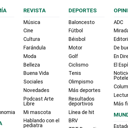
ÍA
REVISTA
DEPORTES
OPIN
Música
Baloncesto
ADC
Cine
Fútbol
Mirada
Cultura
Béisbol
Editor
Farándula
Motor
De bue
Moda
Golf
En Dir
Belleza
Ciclismo
El Esp
Buena Vida
Tenis
Notici
Potel
Sociales
Olimpismo
Colum
Novedades
Más deportes
Lectu
Podcast Arte
Resultados
Libre
deportivos
Más f
onomia
Mi mascota
Línea de hit
MUN
Hablando con el
BRV
A
pediatra
Estad