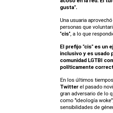
acoso en la red. El t
gusta".
Una usuaria aprovechó 
personas que voluntari
"
cis
", a lo que respond
El prefijo "cis" es un
inclusivo y es usado 
comunidad LGTBI como
políticamente correc
En los últimos tiempos
Twitter
el pasado nov
gran adversario de lo 
como "ideología woke",
sensibilidades de géner