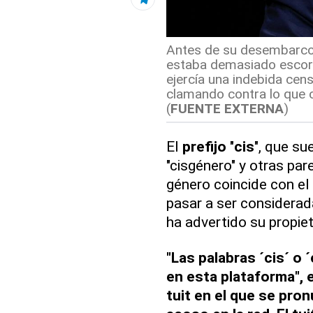
Antes de su desembarco 
estaba demasiado escora
ejercía una indebida cen
clamando contra lo que c
(
FUENTE EXTERNA
)
El
prefijo
"
cis
", que su
"cisgénero" y otras par
género coincide con el 
pasar a ser considerada
ha advertido su propiet
"Las palabras ´cis´ o
en esta plataforma", 
tuit en el que se pro