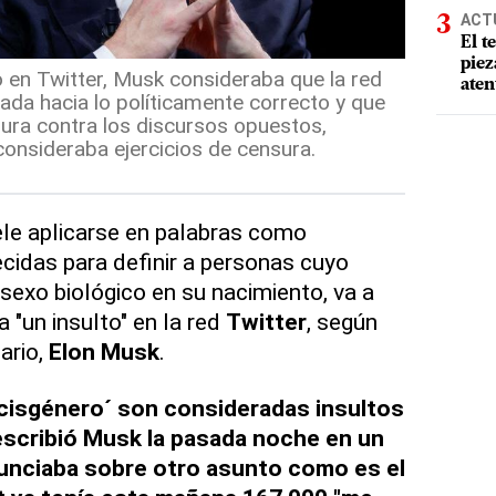
ACT
El t
piez
en Twitter, Musk consideraba que la red
aten
da hacia lo políticamente correcto y que
sura contra los discursos opuestos,
onsideraba ejercicios de censura.
ele aplicarse en palabras como
ecidas para definir a personas cuyo
sexo biológico en su nacimiento, va a
 "un insulto" en la red
Twitter
, según
ario,
Elon Musk
.
 ´cisgénero´ son consideradas insultos
escribió Musk la pasada noche en un
nunciaba sobre otro asunto como es el