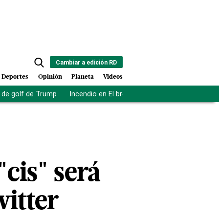
Cambiar a edición RD
Deportes
Opinión
Planeta
Videos
de golf de Trump
Incendio en El bronx
Muerte asistida en NY
"cis" será
witter