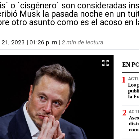
is´ o ´cisgénero´ son consideradas in
ribió Musk la pasada noche en un tuit
re otro asunto como es el acoso en l
. 21, 2023 | 01:26 p. m.
|
2 min de lectura
EN P
ACT
Los 
publ
la E
ACT
Ases
dist
comu