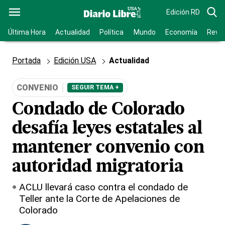
Edición RD
Última Hora
Actualidad
Política
Mundo
Economía
Revis
Portada
Edición USA
Actualidad
CONVENIO
SEGUIR TEMA +
Condado de Colorado
desafía leyes estatales al
mantener convenio con
autoridad migratoria
ACLU llevará caso contra el condado de
Teller ante la Corte de Apelaciones de
Colorado