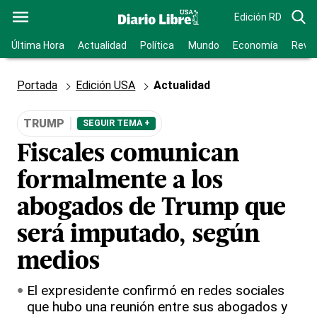
Edición RD
Última Hora
Actualidad
Política
Mundo
Economía
Revis
Portada
Edición USA
Actualidad
TRUMP
SEGUIR TEMA +
Fiscales comunican
formalmente a los
abogados de Trump que
será imputado, según
medios
El expresidente confirmó en redes sociales
que hubo una reunión entre sus abogados y