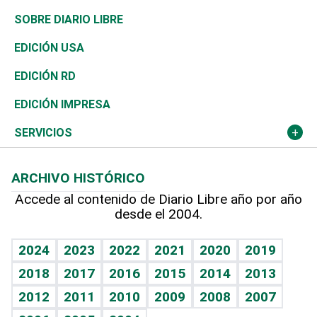
José Boquete
Asia
Consumo
Belleza
Golf
De buena tinta
Clima
Mundo
SOBRE DIARIO LIBRE
Reportajes
África
Vivienda
Buena Vida
Ciclismo
En Directo
Tecnología
Economía
EDICIÓN USA
Ocenanía
Telecom.
Sociales
Tenis
El Espía
Historia
Revista
EDICIÓN RD
Caribe
Global y variable
Novedades
Olimpismo
Noticiero Poteleche
Martes de tecnología
Deportes
EDICIÓN IMPRESA
Resto del mundo
Economía personal
Podcast Arte Libre
Más deportes
Columnistas
Cambio climático
Opinión
SERVICIOS
Macroeconomía
Mi mascota
Resultados deportivos
Lecturas
Planeta
Efemérides
ARCHIVO HISTÓRICO
Hablando con el pediatra
Línea de hit
Más firmas
Hecho en casa
Cumpleaños
Accede al contenido de Diario Libre año por año
desde el 2004.
Diario de nutrición
BRV
Mundo gamer
RSS
Vida y familia
TBT Deportivo
Guía del dinero
Horóscopos
2024
2023
2022
2021
2020
2019
Eñe
2018
2017
2016
2015
2014
2013
Crucigramas
2012
2011
2010
2009
2008
2007
Celebrando la vida