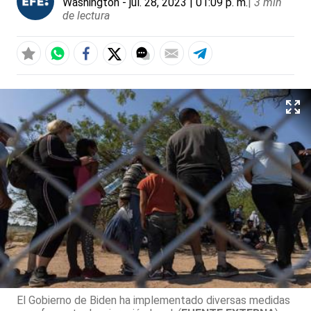
Washington
- jul. 28, 2023 | 01:09 p. m.
|
3 min
de lectura
El Gobierno de Biden ha implementado diversas medidas