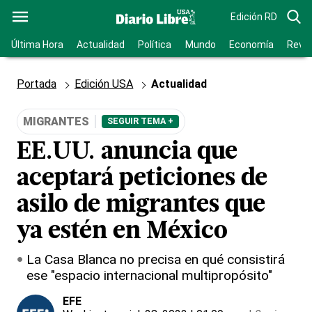
Edición RD
Última Hora
Actualidad
Política
Mundo
Economía
Revis
Portada
Edición USA
Actualidad
MIGRANTES
SEGUIR TEMA +
EE.UU. anuncia que
aceptará peticiones de
asilo de migrantes que
ya estén en México
La Casa Blanca no precisa en qué consistirá
ese "espacio internacional multipropósito"
EFE