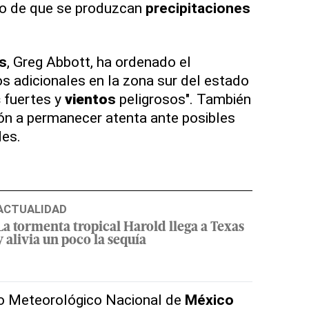
esgo de que se produzcan
precipitaciones
s
, Greg Abbott, ha ordenado el
s adicionales en la zona sur del estado
s
fuertes y
viento
s
peligrosos". También
ión a permanecer atenta ante posibles
des.
ACTUALIDAD
La tormenta tropical Harold llega a Texas
y alivia un poco la sequía
cio Meteorológico Nacional de
México