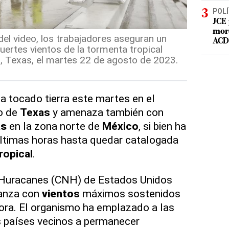
POLÍ
JCE 
mord
el video, los trabajadores aseguran un
ACD 
uertes vientos de la tormenta tropical
i, Texas, el martes 22 de agosto de 2023.
ha tocado tierra este martes en el
o de
Texas
y amenaza también con
as
en la zona norte de
México
, si bien ha
últimas horas hasta quedar catalogada
ropical
.
 Huracanes (CNH) de Estados Unidos
vanza con
viento
s
máximos sostenidos
ora. El organismo ha emplazado a las
s países vecinos a permanecer