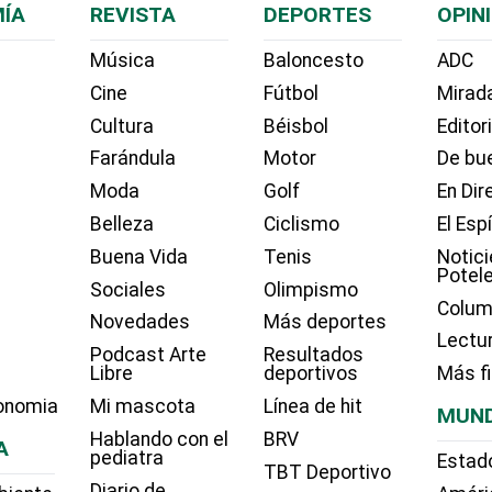
ÍA
REVISTA
DEPORTES
OPIN
Música
Baloncesto
ADC
Cine
Fútbol
Mirada
Cultura
Béisbol
Editor
Farándula
Motor
De bue
Moda
Golf
En Dir
Belleza
Ciclismo
El Esp
Buena Vida
Tenis
Notici
Potel
Sociales
Olimpismo
Colum
Novedades
Más deportes
Lectu
Podcast Arte
Resultados
Libre
deportivos
Más f
onomia
Mi mascota
Línea de hit
MUN
Hablando con el
BRV
A
pediatra
Estad
TBT Deportivo
Diario de