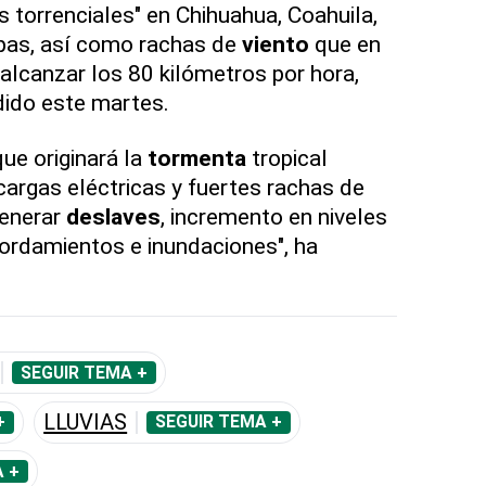
 torrenciales" en Chihuahua, Coahuila,
pas, así como rachas de
viento
que en
lcanzar los 80 kilómetros por hora,
dido este martes.
ue originará la
tormenta
tropical
cargas eléctricas y fuertes rachas de
generar
deslaves
, incremento en niveles
bordamientos e inundaciones", ha
SEGUIR TEMA +
LLUVIAS
+
SEGUIR TEMA +
 +