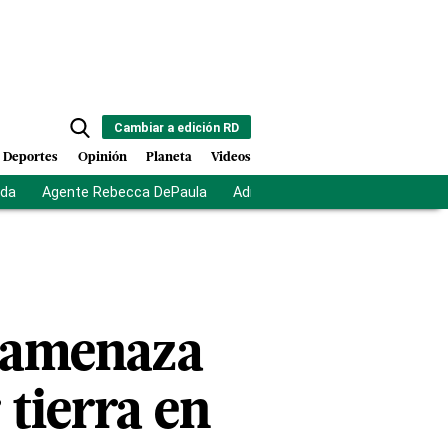
Cambiar a edición RD
Deportes
Opinión
Planeta
Videos
ida
Agente Rebecca DePaula
Adriano Espaillat
Multas a mi
d amenaza
 tierra en