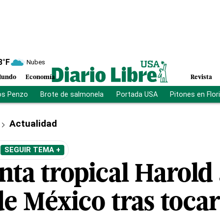
8
°F
Nubes
undo
Economía
Revista
os Penzo
Brote de salmonela
Portada USA
Pitones en Flor
Actualidad
SEGUIR TEMA +
nta tropical Harol
de México tras tocar