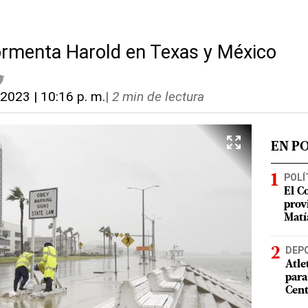
ormenta Harold en Texas y México
 2023 | 10:16 p. m.
|
2 min de lectura
EN P
POLÍ
El C
prov
Matí
DEP
Atle
para
Cent