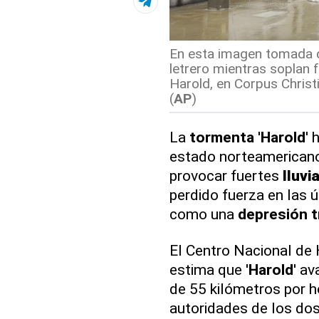
En esta imagen tomada d
letrero mientras soplan f
Harold, en Corpus Christ
(
AP
)
La
tormenta
'
Harold
' 
estado norteamerican
provocar fuertes
lluvi
perdido fuerza en las 
como una
depresión t
El Centro Nacional de
estima que '
Harold
' a
de 55 kilómetros por h
autoridades de los do