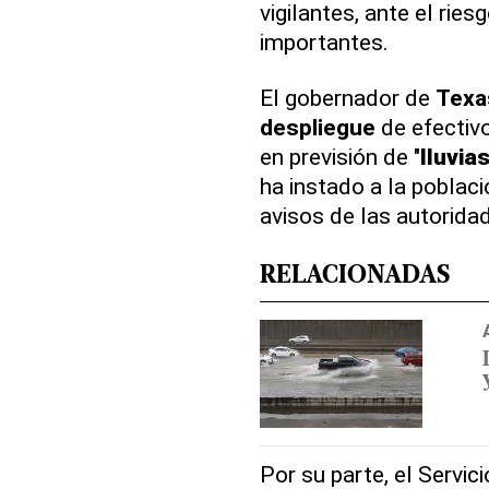
vigilantes, ante el ri
importantes.
El gobernador de
Texa
despliegue
de efectivo
en previsión de "
lluvia
ha instado a la poblac
avisos de las autorida
RELACIONADAS
Por su parte, el Servi