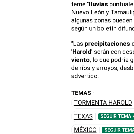
teme "
lluvias
puntuales
Nuevo León y Tamauli
algunas zonas pueden a
según un boletín difun
"Las
precipitaciones
q
'
Harold
' serán con des
viento
, lo que podría 
de ríos y arroyos, des
advertido.
TEMAS -
TORMENTA HAROLD
TEXAS
SEGUIR TEMA 
MÉXICO
SEGUIR TEMA