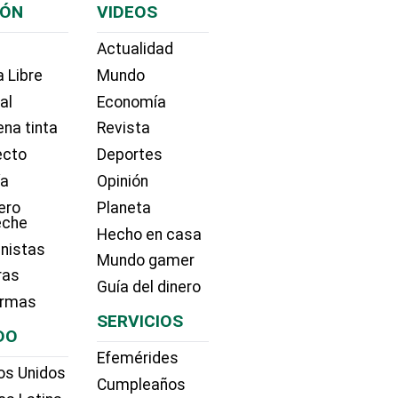
IÓN
VIDEOS
Actualidad
 Libre
Mundo
ial
Economía
na tinta
Revista
ecto
Deportes
ía
Opinión
ero
Planeta
eche
Hecho en casa
nistas
Mundo gamer
ras
Guía del dinero
irmas
SERVICIOS
DO
Efemérides
os Unidos
Cumpleaños