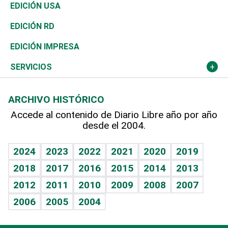
Reportajes
África
Vivienda
Buena Vida
Ciclismo
En Directo
Tecnología
Economía
EDICIÓN USA
Ocenanía
Telecom.
Sociales
Tenis
El Espía
Historia
Revista
EDICIÓN RD
Caribe
Global y variable
Novedades
Olimpismo
Noticiero Poteleche
Martes de tecnología
Deportes
EDICIÓN IMPRESA
Resto del mundo
Economía personal
Podcast Arte Libre
Más deportes
Columnistas
Cambio climático
Opinión
SERVICIOS
Macroeconomía
Mi mascota
Resultados deportivos
Lecturas
Planeta
Efemérides
ARCHIVO HISTÓRICO
Hablando con el pediatra
Línea de hit
Más firmas
Hecho en casa
Cumpleaños
Accede al contenido de Diario Libre año por año
desde el 2004.
Diario de nutrición
BRV
Mundo gamer
RSS
Vida y familia
TBT Deportivo
Guía del dinero
Horóscopos
2024
2023
2022
2021
2020
2019
Eñe
2018
2017
2016
2015
2014
2013
Crucigramas
2012
2011
2010
2009
2008
2007
Celebrando la vida
2006
2005
2004
Sin complejos
En pocas palabras