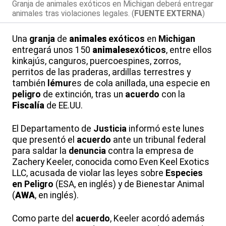
Granja de animales exóticos en Michigan deberá entregar
animales tras violaciones legales. (
FUENTE EXTERNA
)
Una
granja
de
animales
exóticos
en
Michigan
entregará unos 150
animales
exóticos
, entre ellos
kinkajús, canguros, puercoespines, zorros,
perritos de las praderas, ardillas terrestres y
también
lémur
es de cola anillada, una especie en
peligro
de extinción, tras un
acuerdo
con la
Fiscalía
de EE.UU.
El Departamento de
Justicia
informó este lunes
que presentó el
acuerdo
ante un tribunal federal
para saldar la
denuncia
contra la empresa de
Zachery Keeler, conocida como Even Keel Exotics
LLC, acusada de violar las leyes sobre
Especies
en Peligro
(ESA, en inglés) y de Bienestar Animal
(
AWA
, en inglés).
Como parte del
acuerdo
, Keeler acordó además