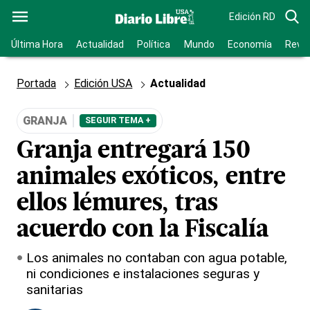
Edición RD
Última Hora
Actualidad
Política
Mundo
Economía
Revis
Portada
Edición USA
Actualidad
GRANJA
SEGUIR TEMA +
Granja entregará 150
animales exóticos, entre
ellos lémures, tras
acuerdo con la Fiscalía
Los animales no contaban con agua potable,
ni condiciones e instalaciones seguras y
sanitarias