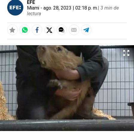
EFE
Miami
- ago. 28, 2023 | 02:18 p. m.
|
3 min de
lectura