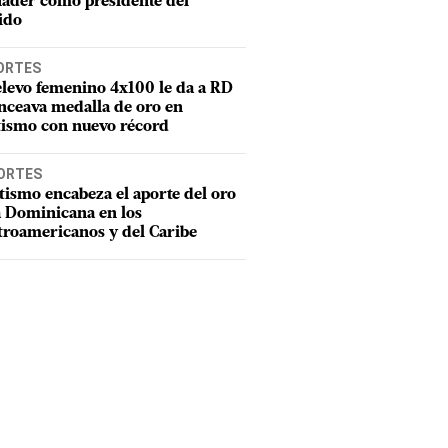
ader como presidente del
ido
ORTES
elevo femenino 4x100 le da a RD
nceava medalla de oro en
tismo con nuevo récord
ORTES
tismo encabeza el aporte del oro
a Dominicana en los
troamericanos y del Caribe