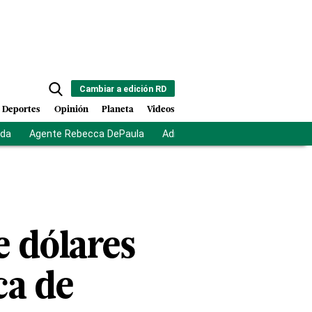
Cambiar a edición RD
Deportes
Opinión
Planeta
Videos
ida
Agente Rebecca DePaula
Adriano Espaillat
Multas a mi
e dólares
ca de