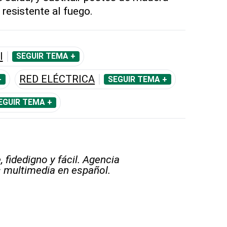
 resistente al fuego.
I
SEGUIR TEMA +
RED ELÉCTRICA
+
SEGUIR TEMA +
EGUIR TEMA +
 fidedigno y fácil. Agencia
s multimedia en español.