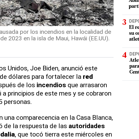
Abin
part
DEP
El r
ausada por los incendios en la localidad de
su o
de 2023 en la isla de Maui, Hawái (EE.UU).
atle
DEP
Atle
par
os Unidos, Joe Biden, anunció este
Cen
de dólares para fortalecer la
red
pués de los
incendios
que arrasaron
i a principios de este mes y se cobraron
5 personas.
en una comparecencia en la Casa Blanca,
ó de la respuesta de las
autoridades
dalia
, que tocó tierra este miércoles en