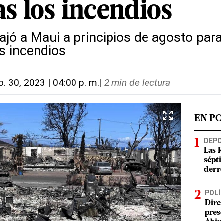
s los incendios
ajó a Maui a principios de agosto par
s incendios
o. 30, 2023 | 04:00 p. m.
|
2 min de lectura
EN P
DEP
Las 
sépt
derr
POLÍ
Dire
pres