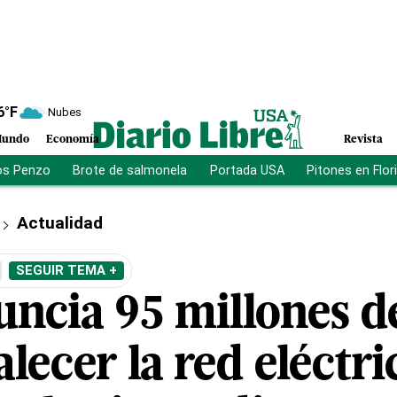
6
°F
Nubes
undo
Economía
Revista
os Penzo
Brote de salmonela
Portada USA
Pitones en Flor
Actualidad
SEGUIR TEMA +
uncia 95 millones d
alecer la red eléctri