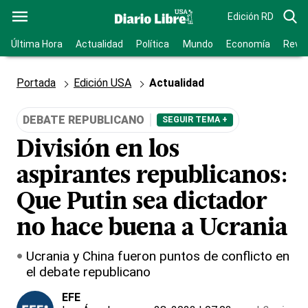
Edición RD
Última Hora
Actualidad
Política
Mundo
Economía
Revis
Portada
Edición USA
Actualidad
DEBATE REPUBLICANO
SEGUIR TEMA +
División en los
aspirantes republicanos:
Que Putin sea dictador
no hace buena a Ucrania
Ucrania y China fueron puntos de conflicto en
el debate republicano
EFE