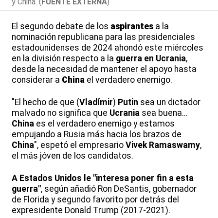
y China. (
FUENTE EXTERNA
)
El segundo debate de los
aspirantes
a la
nominación republicana para las presidenciales
estadounidenses de 2024 ahondó este miércoles
en la división respecto a la
guerra en Ucrania
,
desde la necesidad de mantener el apoyo hasta
considerar a
China
el verdadero enemigo.
"El hecho de que (
Vladímir
)
Putin
sea un dictador
malvado no significa que
Ucrania
sea buena...
China
es el verdadero enemigo y estamos
empujando a Rusia más hacia los brazos de
China
", espetó el empresario
Vivek Ramaswamy
,
el más jóven de los candidatos.
A Estados Unidos le "interesa poner fin a esta
guerra"
, según añadió Ron DeSantis, gobernador
de Florida y segundo favorito por detrás del
expresidente Donald Trump (2017-2021).