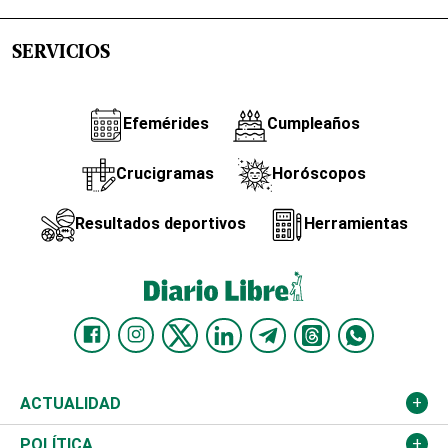
SERVICIOS
Efemérides
Cumpleaños
Crucigramas
Horóscopos
Resultados deportivos
Herramientas
ACTUALIDAD
Nacional
POLÍTICA