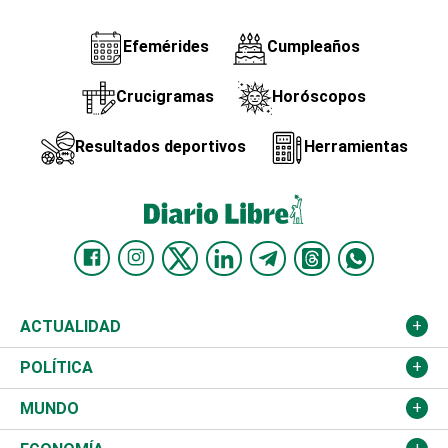
Efemérides
Cumpleaños
Crucigramas
Horóscopos
Resultados deportivos
Herramientas
ACTUALIDAD
Nacional
POLÍTICA
Ciudad
Partidos
MUNDO
Educación