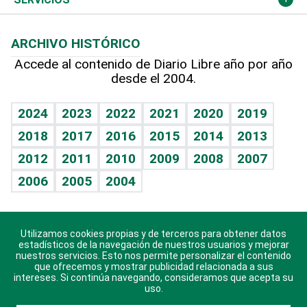
Macroeconomía
Mi mascota
Resultados deportivos
Lecturas
Planeta
Efemérides
ARCHIVO HISTÓRICO
Hablando con el pediatra
Línea de hit
Más firmas
Hecho en casa
Cumpleaños
Accede al contenido de Diario Libre año por año
desde el 2004.
Diario de nutrición
BRV
Mundo gamer
RSS
Vida y familia
TBT Deportivo
Guía del dinero
Horóscopos
2024
2023
2022
2021
2020
2019
Eñe
2018
2017
2016
2015
2014
2013
Crucigramas
2012
2011
2010
2009
2008
2007
Celebrando la vida
2006
2005
2004
Sin complejos
En pocas palabras
Utilizamos cookies propias y de terceros para obtener datos
Descarga nuestras aplicaciones para Android, iOS y
Escuchando al corazón
estadísticos de la navegación de nuestros usuarios y mejorar
sistema Huawei.
nuestros servicios. Esto nos permite personalizar el contenido
que ofrecemos y mostrar publicidad relacionada a sus
Economía Personal
intereses. Si continúa navegando, consideramos que acepta su
uso.
Consulta Libre