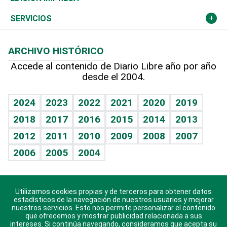
Resto del mundo
Economía personal
Podcast Arte Libre
Más deportes
Columnistas
Cambio climático
Opinión
SERVICIOS
Macroeconomía
Mi mascota
Resultados deportivos
Lecturas
Planeta
Efemérides
ARCHIVO HISTÓRICO
Hablando con el pediatra
Línea de hit
Más firmas
Hecho en casa
Cumpleaños
Accede al contenido de Diario Libre año por año
desde el 2004.
Diario de nutrición
BRV
Mundo gamer
RSS
Vida y familia
TBT Deportivo
Guía del dinero
Horóscopos
2024
2023
2022
2021
2020
2019
Eñe
2018
2017
2016
2015
2014
2013
Crucigramas
2012
2011
2010
2009
2008
2007
Celebrando la vida
2006
2005
2004
Sin complejos
En pocas palabras
Utilizamos cookies propias y de terceros para obtener datos
Descarga nuestras aplicaciones para Android, iOS y
Escuchando al corazón
estadísticos de la navegación de nuestros usuarios y mejorar
sistema Huawei.
nuestros servicios. Esto nos permite personalizar el contenido
que ofrecemos y mostrar publicidad relacionada a sus
Economía Personal
intereses. Si continúa navegando, consideramos que acepta su