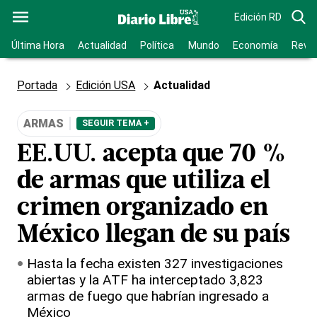
Edición RD
Última Hora
Actualidad
Política
Mundo
Economía
Revis
Portada
Edición USA
Actualidad
ARMAS
SEGUIR TEMA +
EE.UU. acepta que 70 %
de armas que utiliza el
crimen organizado en
México llegan de su país
Hasta la fecha existen 327 investigaciones
abiertas y la ATF ha interceptado 3,823
armas de fuego que habrían ingresado a
México