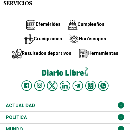
SERVICIOS
Efemérides
Cumpleaños
Crucigramas
Horóscopos
Resultados deportivos
Herramientas
ACTUALIDAD
Nacional
POLÍTICA
Ciudad
Partidos
MUNDO