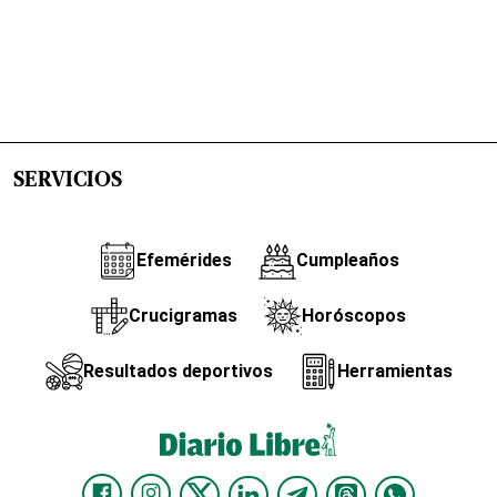
SERVICIOS
Efemérides
Cumpleaños
Crucigramas
Horóscopos
Resultados deportivos
Herramientas