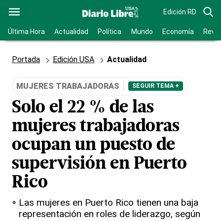
Edición RD
Última Hora
Actualidad
Política
Mundo
Economía
Revis
Portada
Edición USA
Actualidad
MUJERES TRABAJADORAS
SEGUIR TEMA +
Solo el 22 % de las
mujeres trabajadoras
ocupan un puesto de
supervisión en Puerto
Rico
Las mujeres en Puerto Rico tienen una baja
representación en roles de liderazgo, según