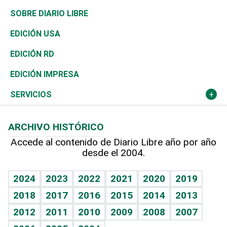
José Boquete
Asia
Consumo
Belleza
Golf
De buena tinta
Clima
Mundo
SOBRE DIARIO LIBRE
Reportajes
África
Vivienda
Buena Vida
Ciclismo
En Directo
Tecnología
Economía
EDICIÓN USA
Ocenanía
Telecom.
Sociales
Tenis
El Espía
Historia
Revista
EDICIÓN RD
Caribe
Global y variable
Novedades
Olimpismo
Noticiero Poteleche
Martes de tecnología
Deportes
EDICIÓN IMPRESA
Resto del mundo
Economía personal
Podcast Arte Libre
Más deportes
Columnistas
Cambio climático
Opinión
SERVICIOS
Macroeconomía
Mi mascota
Resultados deportivos
Lecturas
Planeta
Efemérides
ARCHIVO HISTÓRICO
Hablando con el pediatra
Línea de hit
Más firmas
Hecho en casa
Cumpleaños
Accede al contenido de Diario Libre año por año
desde el 2004.
Diario de nutrición
BRV
Mundo gamer
RSS
Vida y familia
TBT Deportivo
Guía del dinero
Horóscopos
2024
2023
2022
2021
2020
2019
Eñe
2018
2017
2016
2015
2014
2013
Crucigramas
2012
2011
2010
2009
2008
2007
Celebrando la vida