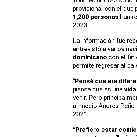
York recibió 185 solic
provisional con el que 
1,200 personas
han re
2023.
La información fue rec
entrevistó a varios na
dominicano
con el fin
permite regresar al paí
“
Pensé que era difer
piensa que es una
vida
venir. Pero principalme
al medio Andrés Peña, 
2021.
“Prefiero estar comien