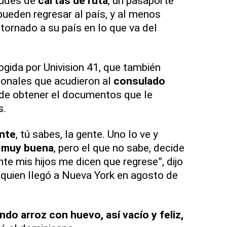
itudes de
cartas de ruta
, un pasaporte
pueden regresar al país, y al menos
tornado a su país en lo que va del
ogida por Univision 41, que también
cionales que acudieron al
consulado
 de obtener el documentos que le
s.
ente
, tú sabes, la gente. Uno lo ve y
muy buena
, pero el que no sabe, decide
nte mis hijos me dicen que regrese”, dijo
quien llegó a Nueva York en agosto de
do arroz con huevo, así vacío y feliz,