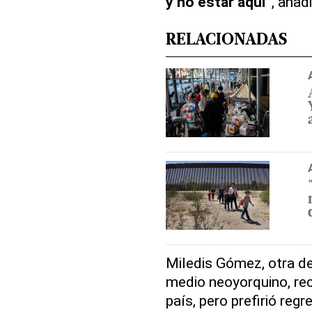
y no estar aquí”
, añad
RELACIONADAS
Miledis Gómez, otra de
medio neoyorquino, re
país, pero prefirió reg