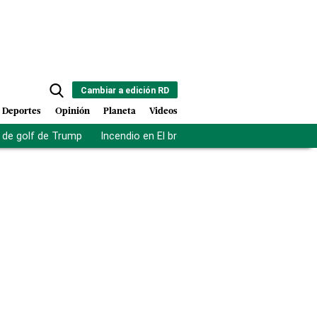
Cambiar a edición RD
Deportes
Opinión
Planeta
Videos
de golf de Trump
Incendio en El bronx
Muerte asistida en NY