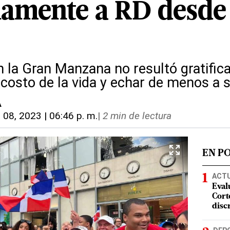
iamente a RD desde
 la Gran Manzana no resultó gratifica
o costo de la vida y echar de menos a 
A
. 08, 2023 | 06:46 p. m.
|
2 min de lectura
EN P
ACT
Eval
Corte
disc