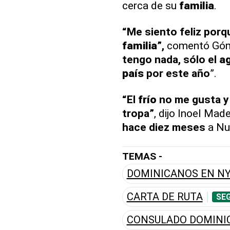
cerca de su
familia
.
“Me siento feliz porq
familia
”,
comentó Góm
tengo nada, sólo el
a
país
por este año
”.
“El
frío
no me gusta y
tropa”
, dijo Inoel Mad
hace diez meses
a Nu
TEMAS -
DOMINICANOS EN N
CARTA DE RUTA
SEG
CONSULADO DOMINI