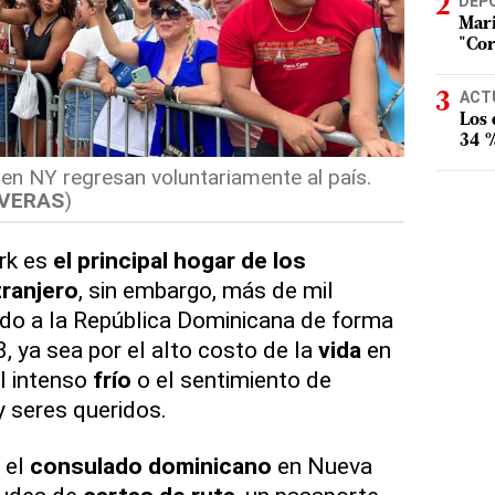
DEP
Mari
"Cor
ACT
Los
34 %
en NY regresan voluntariamente al país.
 VERAS
)
rk es
el principal hogar de los
ranjero
, sin embargo, más de mil
ado a la República Dominicana de forma
, ya sea por el alto costo de la
vida
en
l intenso
frío
o el sentimiento de
y seres queridos.
 el
consulado
dominicano
en Nueva