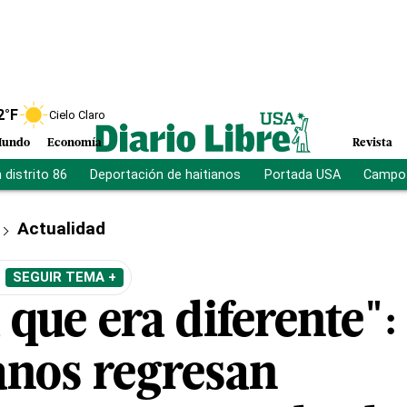
2
°F
Cielo Claro
undo
Economía
Revista
distrito 86
Deportación de haitianos
Portada USA
Campo 
Actualidad
SEGUIR TEMA +
que era diferente":
nos regresan