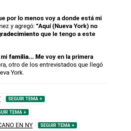
ue por lo menos voy a donde está mi
ez y agregó:
“Aquí (Nueva York) no
gradecimiento
que le tengo a este
 mi
familia... M
e voy en la primera
era, otro de los entrevistados que llegó
eva York.
Y
SEGUIR TEMA +
UIR TEMA +
CANO EN NY
SEGUIR TEMA +