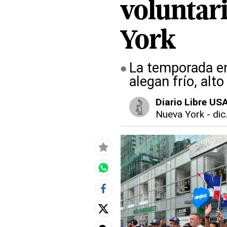
voluntar
York
La temporada en
alegan frío, alt
Diario Libre US
Nueva York
-
dic