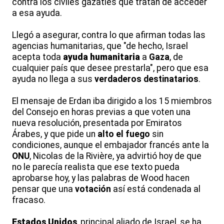
contra los civiles gazatíes que tratan de acceder
a esa ayuda.
Llegó a asegurar, contra lo que afirman todas las
agencias humanitarias, que "de hecho, Israel
acepta toda
ayuda humanitaria
a
Gaza
, de
cualquier país que desee prestarla", pero que esa
ayuda no llega a sus
verdaderos destinatarios
.
El mensaje de Erdan iba dirigido a los 15 miembros
del Consejo en horas previas a que voten una
nueva resolución, presentada por Emiratos
Árabes, y que pide un
alto el fuego
sin
condiciones, aunque el embajador francés ante la
ONU
, Nicolas de la Rivière, ya advirtió hoy de que
no le parecía realista que ese texto pueda
aprobarse hoy, y las palabras de Wood hacen
pensar que una
votación
así está condenada al
fracaso.
Estados Unidos
, principal aliado de Israel, se ha