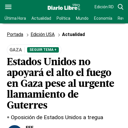
Edición RD
Última Hora
Actualidad
Política
Mundo
Economía
Revis
Portada
Edición USA
Actualidad
GAZA
SEGUIR TEMA +
Estados Unidos no
apoyará el alto el fuego
en Gaza pese al urgente
llamamiento de
Guterres
Oposición de Estados Unidos a tregua
EFE