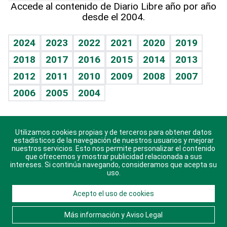
Accede al contenido de Diario Libre año por año
desde el 2004.
Diario de nutrición
BRV
Mundo gamer
RSS
Vida y familia
TBT Deportivo
Guía del dinero
Horóscopos
2024
2023
2022
2021
2020
2019
Eñe
2018
2017
2016
2015
2014
2013
Crucigramas
2012
2011
2010
2009
2008
2007
Celebrando la vida
2006
2005
2004
Sin complejos
En pocas palabras
Utilizamos cookies propias y de terceros para obtener datos
Descarga nuestras aplicaciones para Android, iOS y
Escuchando al corazón
estadísticos de la navegación de nuestros usuarios y mejorar
sistema Huawei.
nuestros servicios. Esto nos permite personalizar el contenido
que ofrecemos y mostrar publicidad relacionada a sus
Economía Personal
intereses. Si continúa navegando, consideramos que acepta su
uso.
Consulta Libre
Acepto el uso de cookies
© 2021 Diario Libre, todos los derechos reservados.
Consulta el
Aviso Legal
. Ponte en
Contacto
con
Más información y Aviso Legal
nosotros y conoce más sobre Diario Libre