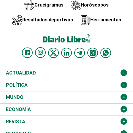
Crucigramas
Horóscopos
Resultados deportivos
Herramientas
ACTUALIDAD
Nacional
POLÍTICA
Ciudad
Partidos
MUNDO
Educación
JCE
Estados Unidos
ECONOMÍA
Salud
TSE
América Latina
Finanzas
REVISTA
Justicia
Congreso Nacional