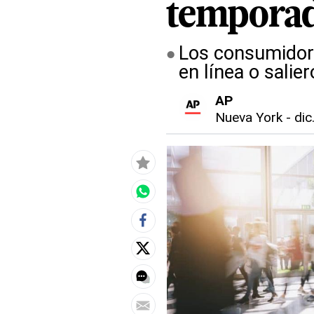
temporad
Los consumidore
en línea o salie
AP
Nueva York
-
dic