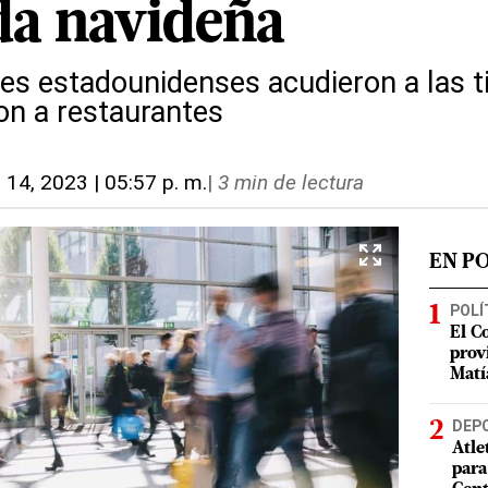
a navideña
s estadounidenses acudieron a las t
ron a restaurantes
. 14, 2023 | 05:57 p. m.
|
3 min de lectura
EN P
POLÍ
El C
prov
Matí
DEP
Atle
para