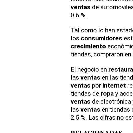
ventas
de automóviles 
0.6 %.
Tal como lo han estado
los
consumidores
est
crecimiento
económico
tiendas, compraron en 
El negocio en
restaur
las
ventas
en las tien
ventas
por
internet
re
tiendas de
ropa
y acces
ventas
de electrónica
las
ventas
en tiendas
2.5 %. Las cifras no es