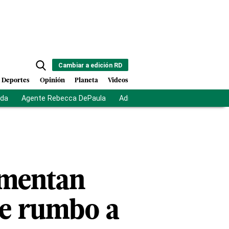
Cambiar a edición RD
Deportes
Opinión
Planeta
Videos
ida
Agente Rebecca DePaula
Adriano Espaillat
Multas a mi
umentan
re rumbo a