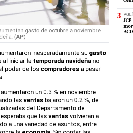
Cent
POLÍ
JCE 
mord
umentan gasto de octubre a noviembre
ACD 
eña. (
AP
)
aumentaron inesperadamente su
gasto
al iniciar la
temporada navideña
no
 el poder de los
compradores
a pesar
s.
 aumentaron un 0.3 % en noviembre
uando las
ventas
bajaron un 0.2 %, de
tualizadas del Departamento de
 esperaba que las
ventas
volvieran a
do a una variedad de asuntos, entre
 sobre la
economía
. Sin contar las