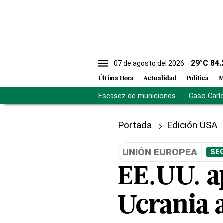
29
°C
84.
07 de agosto del 2026
Última Hora
Actualidad
Política
M
Escasez de municiones
Caso Carl
Portada
Edición USA
UNIÓN EUROPEA
SE
EE.UU. a
Ucrania a