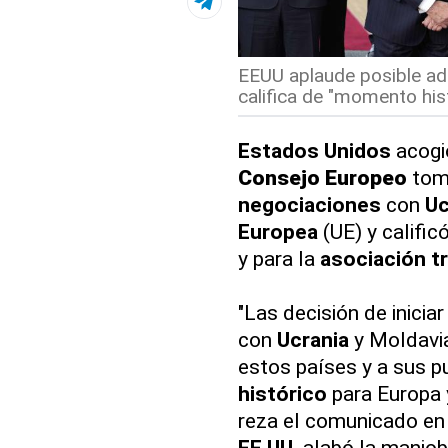
EEUU aplaude posible adh
califica de "momento hist
Estados Unidos
acogió
Consejo Europeo
tomó
negociaciones
con
Uc
Europea
(UE) y calific
y para la
asociación t
"Las decisión de iniciar
con
Ucrania
y Moldavia
estos países y a sus pu
histórico
para Europa 
reza el comunicado en 
EE.UU.
alabó la maniob