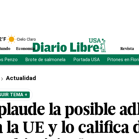
2
°F
Cielo Claro
undo
Economía
Revista
os Penzo
Brote de salmonela
Portada USA
Pitones en Flor
Actualidad
GUIR TEMA +
plaude la posible a
 la UE y lo califica 