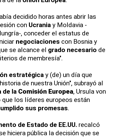
bía decidido horas antes abrir las
esión con
Ucrania
y Moldavia -
ungría-, conceder el estatus de
niciar
negociaciones
con Bosnia y
que se alcance el
grado necesario
de
iterios de membresía".
ión estratégica
y (de) un día que
istoria de nuestra Unión", subrayó al
 de la
Comisión Europea
, Ursula von
 que los líderes europeos están
umplido sus promesas
.
ento de Estado de EE.UU.
recalcó
e hiciera pública la decisión que se