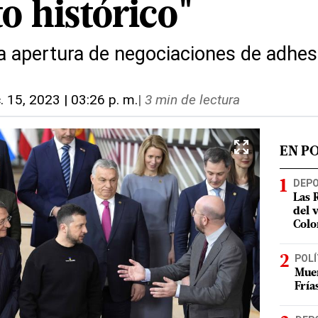
 histórico"
la apertura de negociaciones de adhes
c. 15, 2023 | 03:26 p. m.
|
3 min de lectura
EN P
DEP
Las 
del 
Colo
POLÍ
Muer
Fría