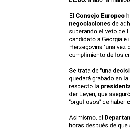
El
Consejo Europeo
ha
negociaciones
de adh
superando el veto de H
candidato a Georgia e i
Herzegovina "una vez 
cumplimiento de los cr
Se trata de "una
decis
quedará grabado en la h
respecto la
presidenta
der Leyen, que aseguró
"orgullosos" de haber
c
Asimismo, el
Departam
horas después de que s