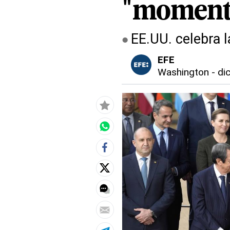
"momento
EE.UU. celebra 
EFE
Washington
-
di