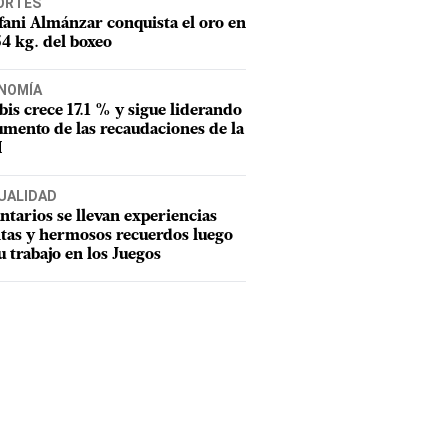
ORTES
fani Almánzar conquista el oro en
54 kg. del boxeo
NOMÍA
tbis crece 17.1 % y sigue liderando
umento de las recaudaciones de la
I
UALIDAD
ntarios se llevan experiencias
tas y hermosos recuerdos luego
u trabajo en los Juegos