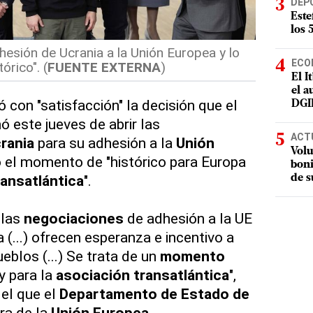
DEP
Este
los 
esión de Ucrania a la Unión Europea y lo
ECO
órico". (
FUENTE EXTERNA
)
El I
el a
 con "satisfacción" la decisión que el
DGI
 este jueves de abrir las
ACT
rania
para su adhesión a la
Unión
Volu
ó el momento de "histórico para Europa
boni
ransatlántica
".
de s
 las
negociaciones
de adhesión a la UE
 (...) ofrecen esperanza e incentivo a
eblos (...) Se trata de un
momento
y para la
asociación transatlántica
",
el que el
Departamento de Estado de
ra de la
Unión Europea
.