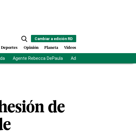
Cambiar a edición RD
Deportes
Opinión
Planeta
Videos
ida
Agente Rebecca DePaula
Adriano Espaillat
Multas a mi
dhesión de
de