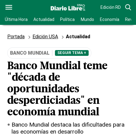
Edición RD
Última Hora
Actualidad
Política
Mundo
Economía
Revis
Portada
Edición USA
Actualidad
BANCO MUNDIAL
SEGUIR TEMA +
Banco Mundial teme
"década de
oportunidades
desperdiciadas" en
economía mundial
Banco Mundial destaca las dificultades para
las economías en desarrollo