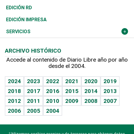
Ocenanía
Telecom.
Sociales
Tenis
El Espía
Historia
Revista
EDICIÓN RD
Caribe
Global y variable
Novedades
Olimpismo
Noticiero Poteleche
Martes de tecnología
Deportes
EDICIÓN IMPRESA
Resto del mundo
Economía personal
Podcast Arte Libre
Más deportes
Columnistas
Cambio climático
Opinión
SERVICIOS
Macroeconomía
Mi mascota
Resultados deportivos
Lecturas
Planeta
Efemérides
ARCHIVO HISTÓRICO
Hablando con el pediatra
Línea de hit
Más firmas
Hecho en casa
Cumpleaños
Accede al contenido de Diario Libre año por año
desde el 2004.
Diario de nutrición
BRV
Mundo gamer
RSS
Vida y familia
TBT Deportivo
Guía del dinero
Horóscopos
2024
2023
2022
2021
2020
2019
Eñe
2018
2017
2016
2015
2014
2013
Crucigramas
2012
2011
2010
2009
2008
2007
Celebrando la vida
2006
2005
2004
Sin complejos
En pocas palabras