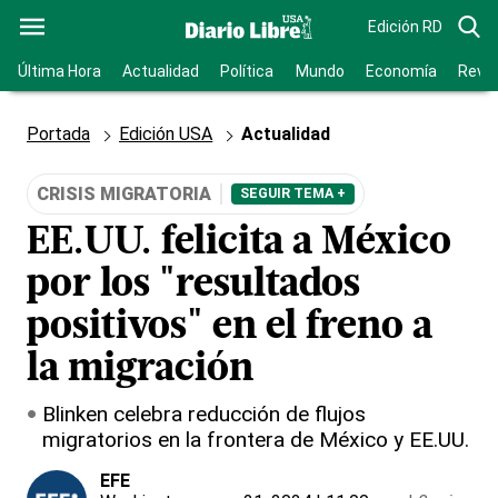
Edición RD
Última Hora
Actualidad
Política
Mundo
Economía
Revis
Portada
Edición USA
Actualidad
CRISIS MIGRATORIA
SEGUIR TEMA +
EE.UU. felicita a México
por los "resultados
positivos" en el freno a
la migración
Blinken celebra reducción de flujos
migratorios en la frontera de México y EE.UU.
EFE