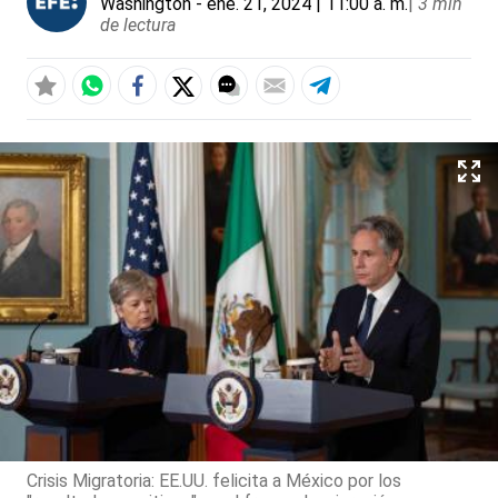
Washington
- ene. 21, 2024 | 11:00 a. m.
|
3 min
de lectura
Crisis Migratoria: EE.UU. felicita a México por los