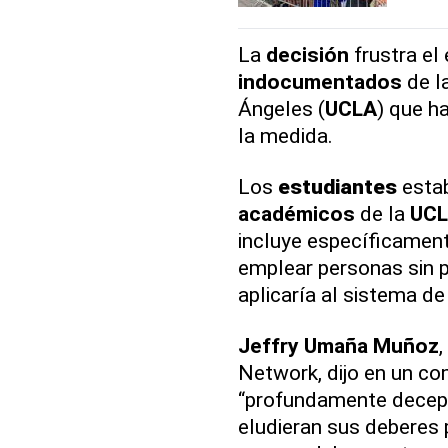
La
decisión
frustra el
indocumentados
de l
Ángeles (
UCLA
) que h
la medida.
Los
estudiantes
estab
académicos
de la
UC
incluye específicamen
emplear personas sin p
aplicaría al sistema de
Jeffry
Umaña Muñoz
Network, dijo en un c
“profundamente decepc
eludieran sus deberes 