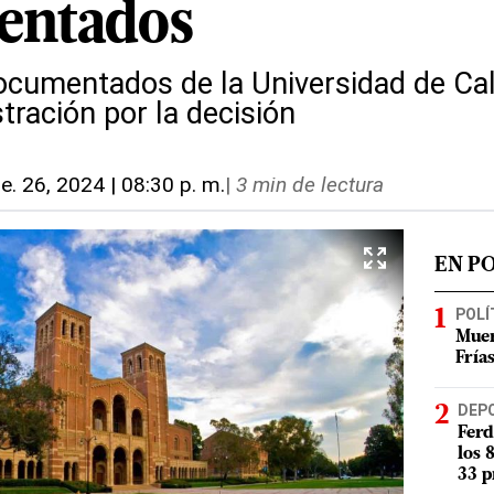
entados
ocumentados de la Universidad de Cal
stración por la decisión
e. 26, 2024 | 08:30 p. m.
|
3 min de lectura
EN P
POLÍ
Muer
Fría
DEP
Ferd
los 
33 p