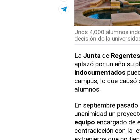
Unos 4,000 alumnos indo
decisión de la universidad
La
Junta
de
Regente
aplazó por un año su p
indocumentados
pued
campus, lo que causó d
alumnos.
En septiembre pasado
unanimidad un proyect
equipo
encargado de e
contradicción con la le
extranjeros que no tie