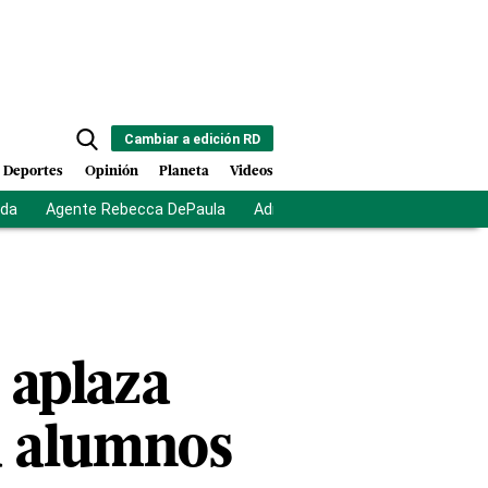
Cambiar a edición RD
Deportes
Opinión
Planeta
Videos
ida
Agente Rebecca DePaula
Adriano Espaillat
Multas a mi
 aplaza
 a alumnos