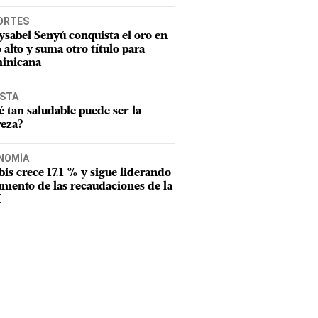
ORTES
sabel Senyú conquista el oro en
o alto y suma otro título para
inicana
ISTA
 tan saludable puede ser la
veza?
NOMÍA
tbis crece 17.1 % y sigue liderando
umento de las recaudaciones de la
I