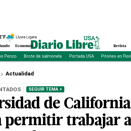
2
°F
Lluvia Ligera
undo
Economía
Revista
os Penzo
Brote de salmonela
Portada USA
Pitones en Flor
Actualidad
NTADOS
SEGUIR TEMA +
sidad de California
a permitir trabajar