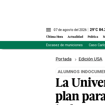
29
°C
84.
07 de agosto del 2026
Última Hora
Actualidad
Política
M
Escasez de municiones
Caso Carl
Portada
Edición USA
ALUMNOS INDOCUME
La Univer
plan par