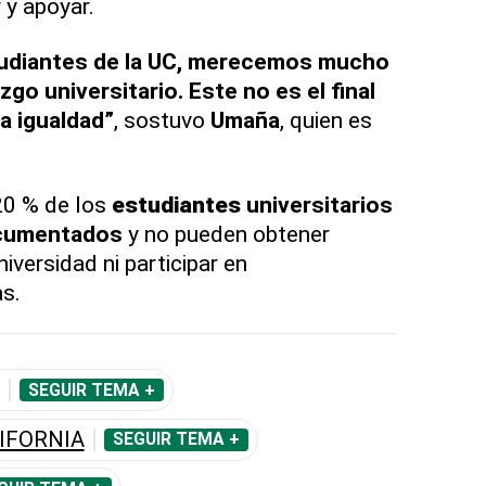
 y apoyar.
udiantes de la UC, merecemos mucho
go universitario. Este no es el final
a igualdad”
, sostuvo
Umaña
, quien es
0 % de los
estudiantes
universitarios
cumentados
y no pueden obtener
iversidad ni participar en
s.
SEGUIR TEMA +
IFORNIA
SEGUIR TEMA +