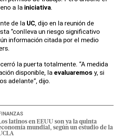
reno a la
iniciativa
.
ente de la
UC
, dijo en la reunión de
ta “conlleva un riesgo significativo
egún información citada por el medio
ers.
cerró la puerta totalmente. “A medida
ción disponible, la
evaluaremos
y, si
s adelante”, dijo.
FINANZAS
Los latinos en EEUU son ya la quinta
economía mundial, según un estudio de la
UCLA