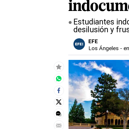
indocum
Estudiantes ind
desilusión y fru
EFE
Los Ángeles
-
en