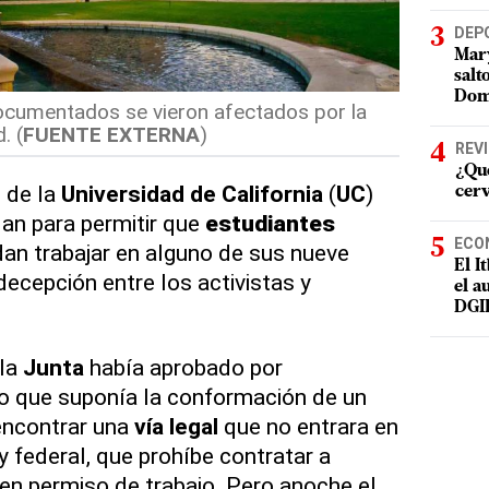
DEP
Mary
salt
Dom
cumentados se vieron afectados por la
. (
FUENTE EXTERNA
)
REV
¿Qué
s
de la
Universidad de California
(
UC
)
cer
lan para permitir que
estudiantes
ECO
an trabajar en alguno de sus nueve
El I
ecepción entre los activistas y
el a
DGI
 la
Junta
había aprobado por
o que suponía la conformación de un
ncontrar una
vía legal
que no entrara en
y federal, que prohíbe contratar a
nen permiso de trabajo. Pero anoche el