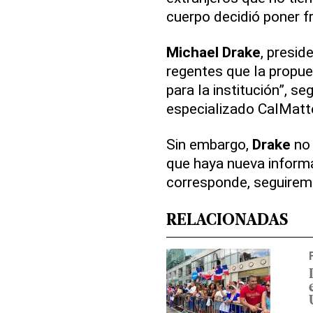
cuerpo decidió poner f
Michael
Drake
, presid
regentes que la propues
para la institución”, s
especializado CalMatt
Sin embargo,
Drake
no 
que haya nueva informa
corresponde, seguiremo
RELACIONADAS