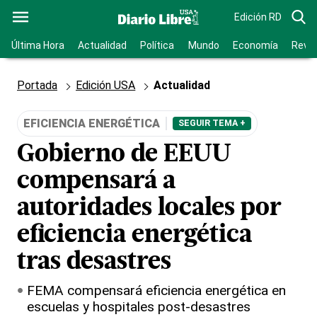
Edición RD
Última Hora
Actualidad
Política
Mundo
Economía
Revis
Portada
Edición USA
Actualidad
EFICIENCIA ENERGÉTICA
SEGUIR TEMA +
Gobierno de EEUU
compensará a
autoridades locales por
eficiencia energética
tras desastres
FEMA compensará eficiencia energética en
escuelas y hospitales post-desastres