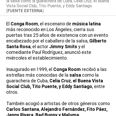
la salsa como la guarachera de Cuba, Celia Cruz, el Buena
Vista Social Club, Tito Puente, y Eddy Santiago.
(
FUENTE EXTERNA
)
El
Conga Room
, el escenario de
música latina
más reconocido en Los Ángeles, cierra sus
puertas tras 25 años de existencia con un evento
encabezado por el caballero de la salsa,
Gilberto
Santa Rosa
, el actor
Jimmy Smits
y el
comediante Paul Rodríguez, anunció este
miércoles el establecimiento.
Inaugurado en 1999, el
Conga Room
recibió a las
estrellas más conocidas de la
salsa
como la
guarachera de Cuba,
Celia Cruz
,
el Buena Vista
Social Club, Tito Puente, y Eddy Santiago
, entre
otros.
También acogió a artistas de otros géneros como
Carlos Santana
,
Alejandro Fernández, Fito Páez,
Jenny Rivera, Bad Bunny y Maluma.