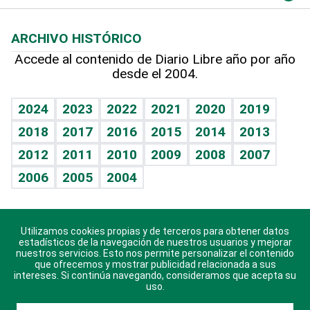
Macroeconomía
Mi mascota
Resultados deportivos
Lecturas
Planeta
Efemérides
ARCHIVO HISTÓRICO
Hablando con el pediatra
Línea de hit
Más firmas
Hecho en casa
Cumpleaños
Accede al contenido de Diario Libre año por año
desde el 2004.
Diario de nutrición
BRV
Mundo gamer
RSS
Vida y familia
TBT Deportivo
Guía del dinero
Horóscopos
2024
2023
2022
2021
2020
2019
Eñe
2018
2017
2016
2015
2014
2013
Crucigramas
2012
2011
2010
2009
2008
2007
Celebrando la vida
2006
2005
2004
Sin complejos
En pocas palabras
Utilizamos cookies propias y de terceros para obtener datos
Descarga nuestras aplicaciones para Android, iOS y
Escuchando al corazón
estadísticos de la navegación de nuestros usuarios y mejorar
sistema Huawei.
nuestros servicios. Esto nos permite personalizar el contenido
que ofrecemos y mostrar publicidad relacionada a sus
Economía Personal
intereses. Si continúa navegando, consideramos que acepta su
uso.
Consulta Libre