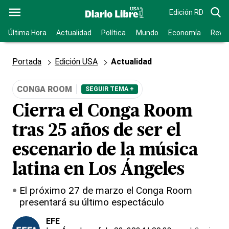
Edición RD
Última Hora
Actualidad
Política
Mundo
Economía
Revis
Portada
Edición USA
Actualidad
CONGA ROOM
SEGUIR TEMA +
Cierra el Conga Room
tras 25 años de ser el
escenario de la música
latina en Los Ángeles
El próximo 27 de marzo el Conga Room
presentará su último espectáculo
EFE