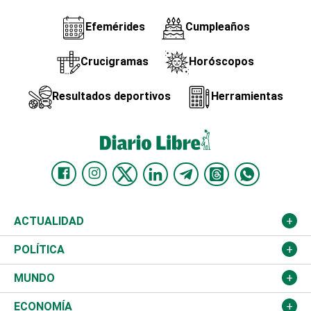
Efemérides
Cumpleaños
Crucigramas
Horóscopos
Resultados deportivos
Herramientas
ACTUALIDAD
Nacional
POLÍTICA
Ciudad
Partidos
MUNDO
Educación
JCE
Estados Unidos
ECONOMÍA