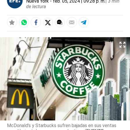
Nueva York
- feb. 05, 2024 | 09:28 p. m.
|
3 min
de lectura
McDonald's y Starbucks sufren bajadas en sus ventas