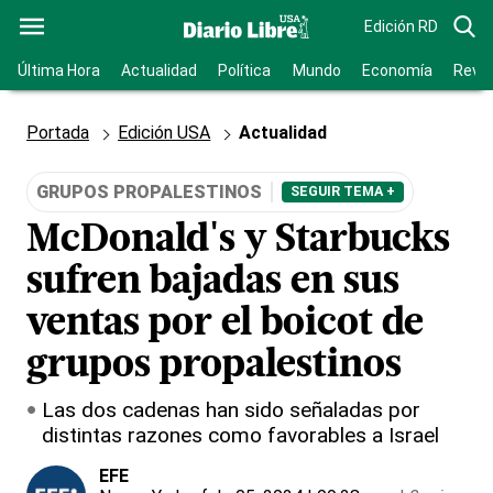
Edición RD
Última Hora
Actualidad
Política
Mundo
Economía
Revis
Portada
Edición USA
Actualidad
GRUPOS PROPALESTINOS
SEGUIR TEMA +
McDonald's y Starbucks
sufren bajadas en sus
ventas por el boicot de
grupos propalestinos
Las dos cadenas han sido señaladas por
distintas razones como favorables a Israel
EFE