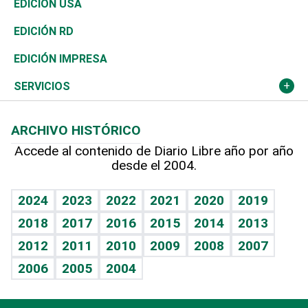
Vivienda
Buena Vida
Ciclismo
En Directo
Tecnología
Economía
EDICIÓN USA
Ocenanía
Telecom.
Sociales
Tenis
El Espía
Historia
Revista
EDICIÓN RD
Caribe
Global y variable
Novedades
Olimpismo
Noticiero Poteleche
Martes de tecnología
Deportes
EDICIÓN IMPRESA
Resto del mundo
Economía personal
Podcast Arte Libre
Más deportes
Columnistas
Cambio climático
Opinión
SERVICIOS
Macroeconomía
Mi mascota
Resultados deportivos
Lecturas
Planeta
Efemérides
ARCHIVO HISTÓRICO
Hablando con el pediatra
Línea de hit
Más firmas
Hecho en casa
Cumpleaños
Accede al contenido de Diario Libre año por año
desde el 2004.
Diario de nutrición
BRV
Mundo gamer
RSS
Vida y familia
TBT Deportivo
Guía del dinero
Horóscopos
2024
2023
2022
2021
2020
2019
Eñe
2018
2017
2016
2015
2014
2013
Crucigramas
2012
2011
2010
2009
2008
2007
Celebrando la vida
2006
2005
2004
Sin complejos
En pocas palabras