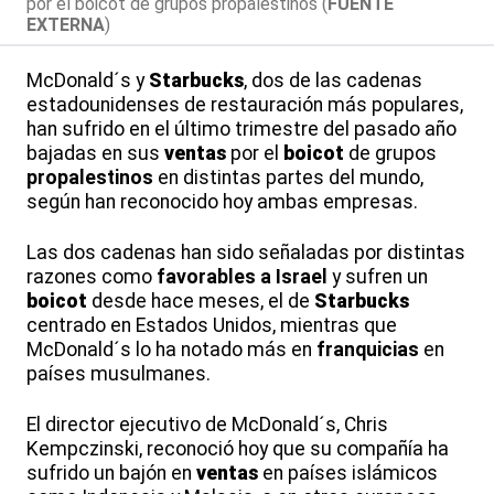
por el boicot de grupos propalestinos (
FUENTE
EXTERNA
)
McDonald´s y
Starbucks
, dos de las cadenas
estadounidenses de restauración más populares,
han sufrido en el último trimestre del pasado año
bajadas en sus
ventas
por el
boicot
de grupos
propalestinos
en distintas partes del mundo,
según han reconocido hoy ambas empresas.
Las dos cadenas han sido señaladas por distintas
razones como
favorables a Israel
y sufren un
boicot
desde hace meses, el de
Starbucks
centrado en Estados Unidos, mientras que
McDonald´s lo ha notado más en
franquicias
en
países musulmanes.
El director ejecutivo de McDonald´s, Chris
Kempczinski, reconoció hoy que su compañía ha
sufrido un bajón en
ventas
en países islámicos