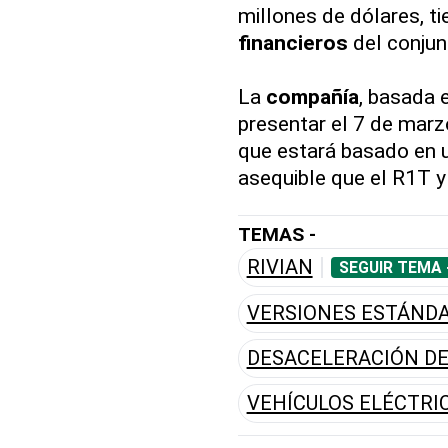
millones de dólares, t
financieros
del conjun
La
compañía
, basada 
presentar el 7 de mar
que estará basado en 
asequible que el R1T y
TEMAS -
RIVIAN
SEGUIR TEMA 
VERSIONES ESTÁND
DESACELERACIÓN D
VEHÍCULOS ELÉCTRI