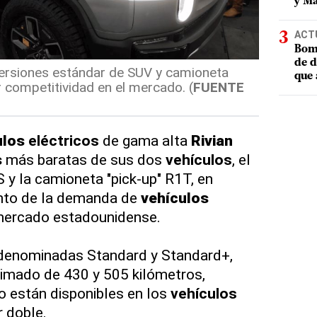
y Ma
ACT
Bomb
de d
versiones estándar de SUV y camioneta
que 
 competitividad en el mercado. (
FUENTE
ulos
eléctricos
de gama alta
Rivian
s
más baratas de sus dos
vehículos
, el
 y la camioneta "pick-up" R1T, en
ento de la demanda de
vehículos
mercado estadounidense.
 denominadas Standard y Standard+,
timado de 430 y 505 kilómetros,
o están disponibles en los
vehículos
 doble.