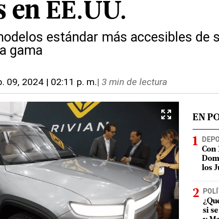
os en EE.UU.
modelos estándar más accesibles de 
lta gama
b. 09, 2024 | 02:11 p. m.
|
3 min de lectura
EN P
DEP
Con 
Domi
los 
POLÍ
¿Qué
si s