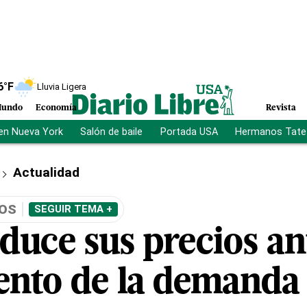
6
°F
Lluvia Ligera
undo
Economía
Revista
en Nueva York
Salón de baile
Portada USA
Hermanos Tate
Actualidad
COS
SEGUIR TEMA +
duce sus precios an
ento de la demanda 