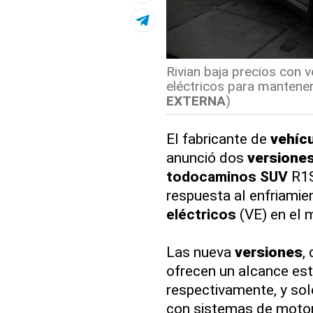
Rivian baja precios con 
eléctricos para mantener
EXTERNA
)
El fabricante de
vehíc
anunció dos
versione
todocaminos SUV
R1S
respuesta al enfriami
eléctricos
(VE) en el 
Las nueva
versiones
,
ofrecen un alcance es
respectivamente, y sol
con sistemas de motor