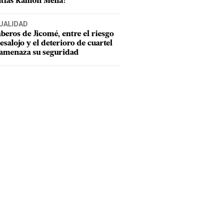
tías Ramón Mella?
UALIDAD
eros de Jicomé, entre el riesgo
esalojo y el deterioro de cuartel
amenaza su seguridad