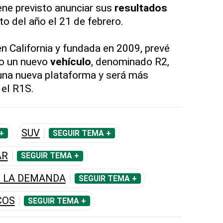
iene previsto anunciar sus
resultados
to del año el 21 de febrero.
en California y fundada en 2009, prevé
zo un nuevo
vehículo
, denominado R2,
una nueva plataforma y será más
 el R1S.
SUV
+
SEGUIR TEMA +
AR
SEGUIR TEMA +
E LA DEMANDA
SEGUIR TEMA +
COS
SEGUIR TEMA +