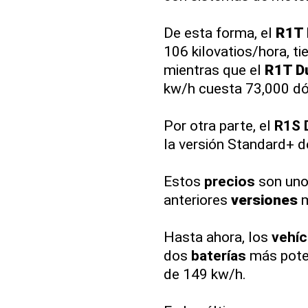
De esta forma, el
R1T 
106 kilovatios/hora, ti
mientras que el
R1T D
kw/h cuesta 73,000 dó
Por otra parte, el
R1S 
la versión Standard+ d
Estos
precios
son uno
anteriores
versiones
m
Hasta ahora, los
vehíc
dos
baterías
más poten
de 149 kw/h.