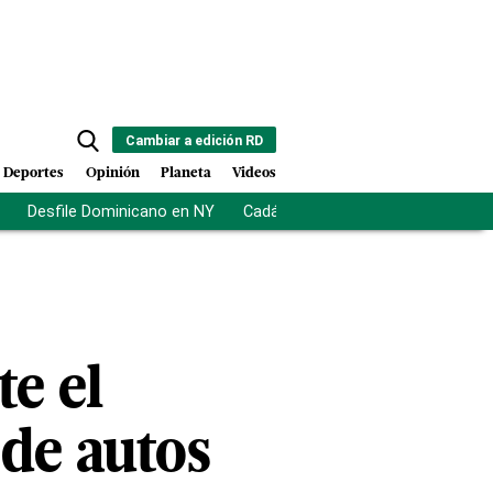
Cambiar a edición RD
Deportes
Opinión
Planeta
Videos
Desfile Dominicano en NY
Cadáveres en Chicago
Centro d
te el
de autos