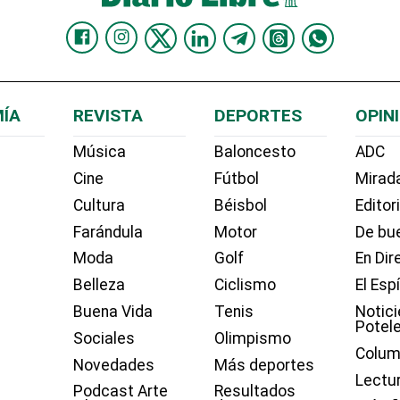
ÍA
REVISTA
DEPORTES
OPIN
Música
Baloncesto
ADC
Cine
Fútbol
Mirada
Cultura
Béisbol
Editor
Farándula
Motor
De bue
Moda
Golf
En Dir
Belleza
Ciclismo
El Esp
Buena Vida
Tenis
Notici
Potel
Sociales
Olimpismo
Colum
Novedades
Más deportes
Lectu
Podcast Arte
Resultados