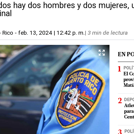
cidos hay dos hombres y dos mujeres, 
inal
o Rico
-
feb. 13, 2024 | 12:42 p. m.
|
3 min de lectura
EN P
POLÍ
El C
prov
Matí
DEP
Atle
para
Cent
POLÍ