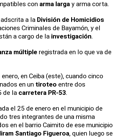
ompatibles con
arma larga
y arma corta.
 adscrita a la
División de Homicidios
aciones Criminales de Bayamón, y el
están a cargo de la
investigación
.
nza múltiple
registrada en lo que va de
 enero, en Ceiba (este), cuando cinco
inados en un
tiroteo
entre dos
5 de la
carretera PR-53
.
ada el 25 de enero en el municipio de
ndo tres integrantes de una misma
os en el barrio Caimito de ese municipio
Hiram Santiago Figueroa
, quien luego se