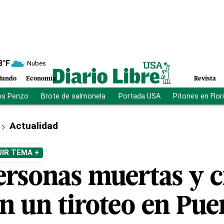
8
°F
Nubes
undo
Economía
Revista
os Penzo
Brote de salmonela
Portada USA
Pitones en Flor
Actualidad
IR TEMA +
ersonas muertas y 
n un tiroteo en Pue