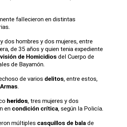
ente fallecieron en distintas
ias.
y dos hombres y dos mujeres, entre
era, de 35 años y quien tenia expediente
ivisión de Homicidios
del Cuerpo de
nales de Bayamón.
echoso de varios
delitos
, entre estos,
e Armas
.
nco
heridos
, tres mujeres y dos
an en
condición crítica
, según la Policía.
eron múltiples
casquillos de bala
de