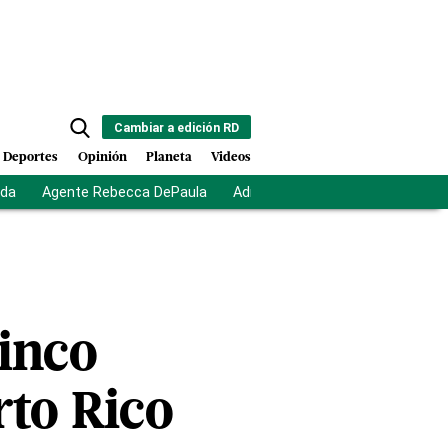
Cambiar a edición RD
Deportes
Opinión
Planeta
Videos
ida
Agente Rebecca DePaula
Adriano Espaillat
Multas a mi
cinco
rto Rico