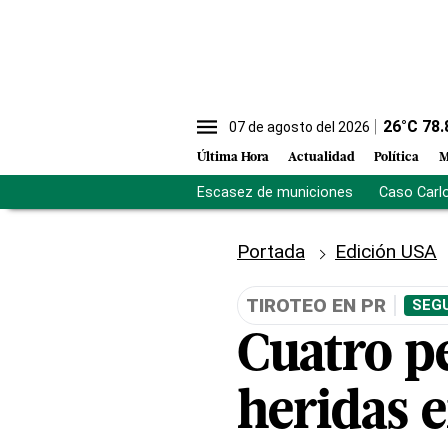
26
°C
78.
07 de agosto del 2026
Última Hora
Actualidad
Política
M
Escasez de municiones
Caso Carl
Portada
Edición USA
TIROTEO EN PR
SEGU
Cuatro p
heridas e