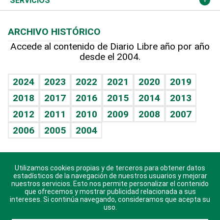
Opinión
SERVICIOS
Macroeconomía
Mi mascota
Resultados deportivos
Lecturas
Planeta
Efemérides
ARCHIVO HISTÓRICO
Hablando con el pediatra
Línea de hit
Más firmas
Hecho en casa
Cumpleaños
Accede al contenido de Diario Libre año por año
desde el 2004.
Diario de nutrición
BRV
Mundo gamer
RSS
Vida y familia
TBT Deportivo
Guía del dinero
Horóscopos
2024
2023
2022
2021
2020
2019
Eñe
2018
2017
2016
2015
2014
2013
Crucigramas
2012
2011
2010
2009
2008
2007
Celebrando la vida
2006
2005
2004
Sin complejos
En pocas palabras
Utilizamos cookies propias y de terceros para obtener datos
Descarga nuestras aplicaciones para Android, iOS y
Escuchando al corazón
estadísticos de la navegación de nuestros usuarios y mejorar
sistema Huawei.
nuestros servicios. Esto nos permite personalizar el contenido
que ofrecemos y mostrar publicidad relacionada a sus
Economía Personal
intereses. Si continúa navegando, consideramos que acepta su
uso.
Consulta Libre