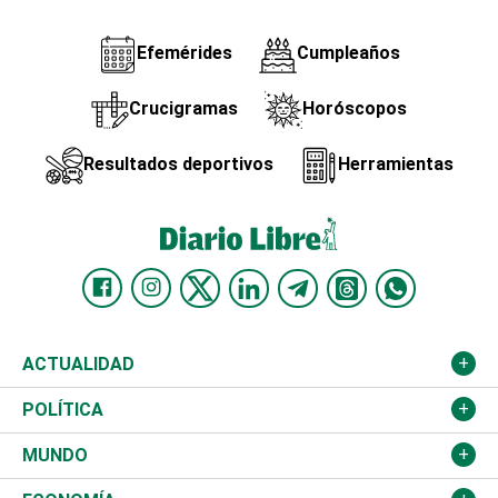
Efemérides
Cumpleaños
Crucigramas
Horóscopos
Resultados deportivos
Herramientas
ACTUALIDAD
Nacional
POLÍTICA
Ciudad
Partidos
MUNDO