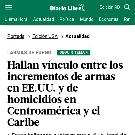
Edición RD
Última Hora
Actualidad
Política
Mundo
Economía
Revis
Portada
Edición USA
Actualidad
ARMAS DE FUEGO
SEGUIR TEMA +
Hallan vínculo entre los
incrementos de armas
en EE.UU. y de
homicidios en
Centroamérica y el
Caribe