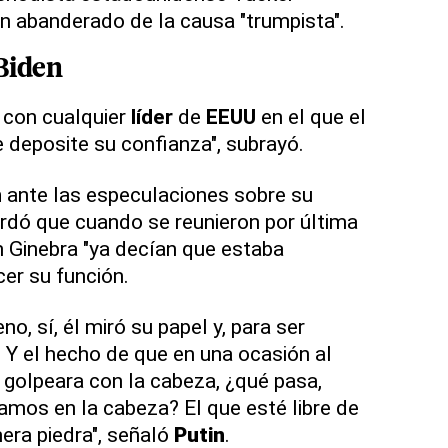
n abanderado de la causa "trumpista".
Biden
 con cualquier
líder
de
EEUU
en el que el
deposite su confianza", subrayó.
n
ante las especulaciones sobre su
rdó que cuando se reunieron por última
n Ginebra "ya decían que estaba
cer su función.
o, sí, él miró su papel y, para ser
. Y el hecho de que en una ocasión al
e golpeara con la cabeza, ¿qué pasa,
mos en la cabeza? El que esté libre de
mera piedra", señaló
Putin
.