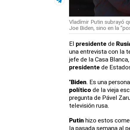
Vladímir Putin subrayó q
Joe Biden, sino en la “pos
El
presidente
de
Rusi
una entrevista con la t
jefe de la Casa Blanca
presidente
de Estados
"
Biden
. Es una persona
político
de la vieja es
pregunta de Pável Zaru
televisión rusa.
Putin
hizo estos comen
la pasada semana al p