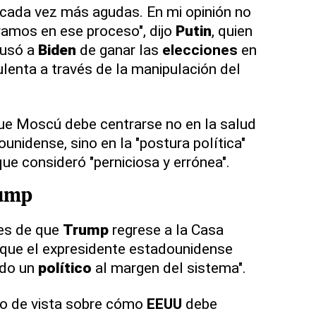
 cada vez más agudas. En mi opinión no
iramos en ese proceso", dijo
Putin
, quien
cusó a
Biden
de ganar las
elecciones
en
enta a través de la manipulación del
ue Moscú debe centrarse no en la salud
nidense, sino en la "postura política"
ue consideró "perniciosa y errónea".
ump
res de que
Trump
regrese a la Casa
que el expresidente estadounidense
ado un
político
al margen del sistema".
nto de vista sobre cómo
EEUU
debe