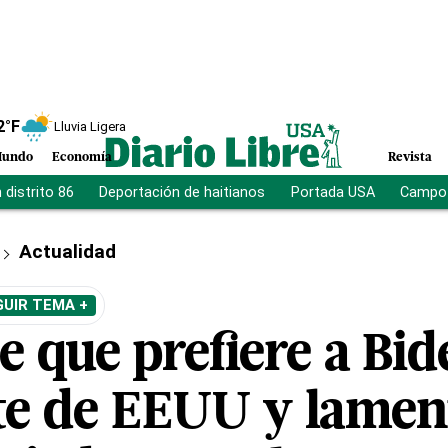
2
°F
Lluvia Ligera
undo
Economía
Revista
distrito 86
Deportación de haitianos
Portada USA
Campo 
Actualidad
GUIR TEMA +
ce que prefiere a Bi
te de EEUU y lamen