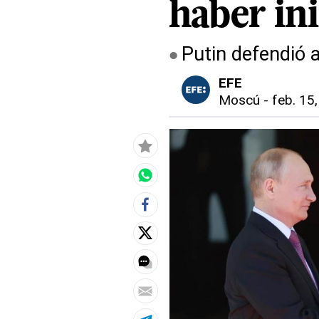
haber ini
Putin defendió 
EFE
Moscú
-
feb. 15,