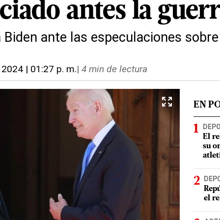
ciado antes la guer
a Biden ante las especulaciones sobre
 2024 | 01:27 p. m.
|
4 min de lectura
EN P
DEP
El r
su o
atle
DEP
Repú
el r