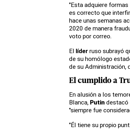
"Esta adquiere formas
es correcto que interf
hace unas semanas a
2020 de manera fraudul
voto por correo.
El
líder
ruso subrayó q
de su homólogo estadou
de su Administración, q
El cumplido a
Tr
En alusión a los temo
Blanca,
Putin
destacó 
"siempre fue consider
"Él tiene su propio pu