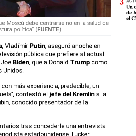
ACT
Un c
de J
el 
ue Moscú debe centrarse no en la salud de
tura política” (
FUENTE
)
a
, Vladímir
Putin
, aseguró anoche en
elevisión pública que prefiere al actual
, Joe
Biden
, que a Donald
Trump
como
 Unidos.
 con más experiencia, predecible, un
cuela", contestó el
jefe del Kremlin
a la
bin, conocido presentador de la
tarios tras concederle una entrevista
eriodista estadounidense Tucker