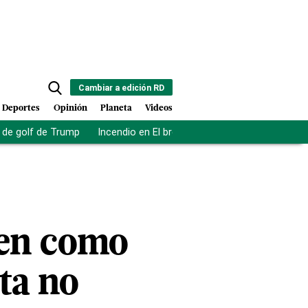
Cambiar a edición RD
Deportes
Opinión
Planeta
Videos
de golf de Trump
Incendio en El bronx
Muerte asistida en NY
den como
ta no