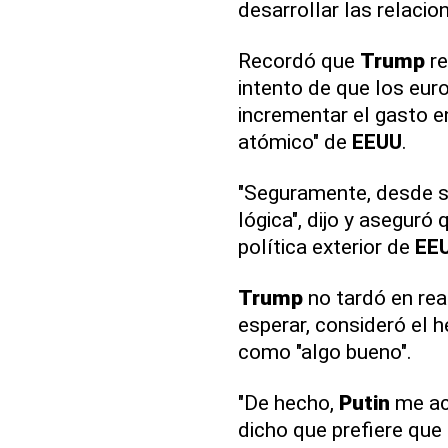
desarrollar las relacio
Recordó que
Trump
re
intento de que los eu
incrementar el gasto e
atómico" de
EEUU
.
"Seguramente, desde su
lógica", dijo y aseguró 
política exterior de
EE
Trump
no tardó en rea
esperar, consideró el 
como "algo bueno".
"De hecho,
Putin
me ac
dicho que prefiere que