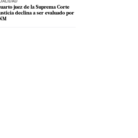
UALIDAD
uarto juez de la Suprema Corte
usticia declina a ser evaluado por
CNM