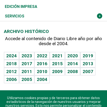
Caribe
Global y variable
Novedades
Olimpismo
Noticiero Poteleche
Martes de tecnología
Deportes
EDICIÓN IMPRESA
Resto del mundo
Economía personal
Podcast Arte Libre
Más deportes
Columnistas
Cambio climático
Opinión
SERVICIOS
Macroeconomía
Mi mascota
Resultados deportivos
Lecturas
Planeta
Efemérides
ARCHIVO HISTÓRICO
Hablando con el pediatra
Línea de hit
Más firmas
Hecho en casa
Cumpleaños
Accede al contenido de Diario Libre año por año
desde el 2004.
Diario de nutrición
BRV
Mundo gamer
RSS
Vida y familia
TBT Deportivo
Guía del dinero
Horóscopos
2024
2023
2022
2021
2020
2019
Eñe
2018
2017
2016
2015
2014
2013
Crucigramas
2012
2011
2010
2009
2008
2007
Celebrando la vida
2006
2005
2004
Sin complejos
En pocas palabras
Utilizamos cookies propias y de terceros para obtener datos
Descarga nuestras aplicaciones para Android, iOS y
Escuchando al corazón
estadísticos de la navegación de nuestros usuarios y mejorar
sistema Huawei.
nuestros servicios. Esto nos permite personalizar el contenido