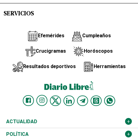
SERVICIOS
Efemérides
Cumpleaños
Crucigramas
Horóscopos
Resultados deportivos
Herramientas
ACTUALIDAD
Nacional
POLÍTICA