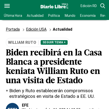
Edición RD
Última Hora
Actualidad
Política
Mundo
Economía
Revis
Portada
Edición USA
Actualidad
WILLIAM RUTO
SEGUIR TEMA +
Biden recibirá en la Casa
Blanca a presidente
keniata William Ruto en
una visita de Estado
Biden y Ruto establecerán compromisos
estratégicos en visita de Estado a EE. UU.
EFE