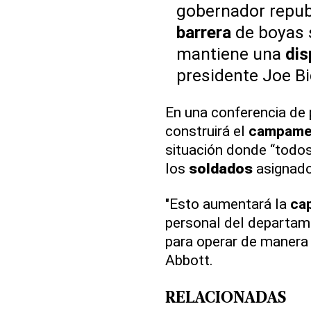
gobernador repub
barrera
de boyas s
mantiene una
dis
presidente Joe Bi
En una conferencia de 
construirá el
campame
situación donde “todos 
los
soldados
asignado
"Esto aumentará la
ca
personal del departam
para operar de manera
Abbott.
RELACIONADAS