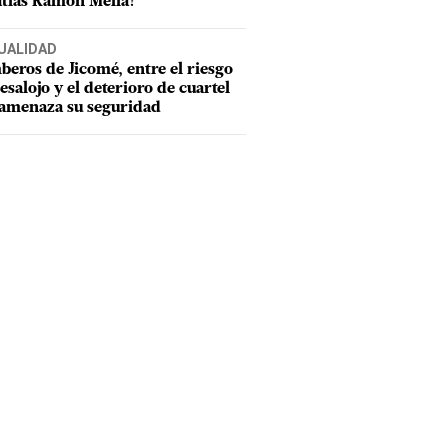
tías Ramón Mella?
UALIDAD
eros de Jicomé, entre el riesgo
esalojo y el deterioro de cuartel
amenaza su seguridad