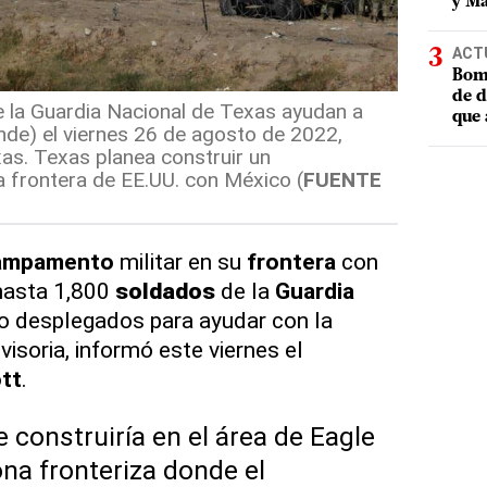
y Ma
ACT
Bomb
de d
la Guardia Nacional de Texas ayudan a
que 
rande) el viernes 26 de agosto de 2022,
as. Texas planea construir un
 frontera de EE.UU. con México (
FUENTE
ampamento
militar en su
frontera
con
hasta 1,800
soldados
de la
Guardia
o desplegados para ayudar con la
visoria, informó este viernes el
tt
.
 construiría en el área de Eagle
na fronteriza donde el