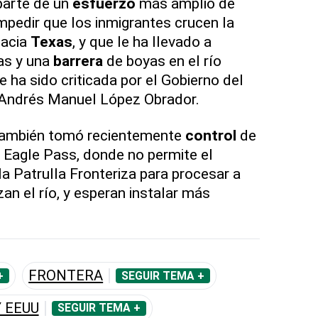
arte de un
esfuerzo
más amplio de
impedir que los inmigrantes crucen la
hacia
Texas
, y que le ha llevado a
as y una
barrera
de boyas en el río
 ha sido criticada por el Gobierno del
 Andrés Manuel López Obrador.
ambién tomó recientemente
control
de
 Eagle Pass, donde no permite el
la Patrulla Fronteriza para procesar a
an el río, y esperan instalar más
FRONTERA
+
SEGUIR TEMA +
 EEUU
SEGUIR TEMA +