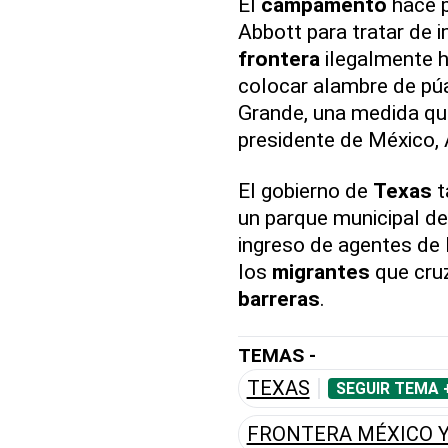
El
campamento
hace p
Abbott para tratar de 
frontera
ilegalmente 
colocar alambre de pú
Grande, una medida que
presidente de México,
El gobierno de
Texas
t
un parque municipal de
ingreso de agentes de 
los
migrantes
que cruz
barreras
.
TEMAS -
TEXAS
SEGUIR TEMA 
FRONTERA MÉXICO Y