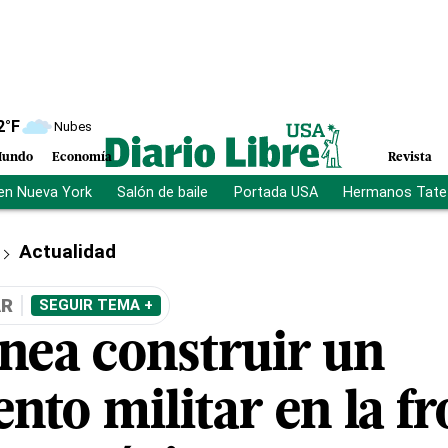
2
°F
Nubes
undo
Economía
Revista
en Nueva York
Salón de baile
Portada USA
Hermanos Tate
Actualidad
AR
SEGUIR TEMA +
anea construir un
to militar en la fr