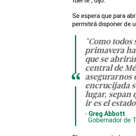
fuerte", dijo.
Se espera que para abr
permitirá disponer de
"Como todos 
primavera ha
que se abrirá
central de Mé
“
asegurarnos d
encrucijada so
lugar, sepan 
ir es el estad
Greg Abbott
Gobernador de 