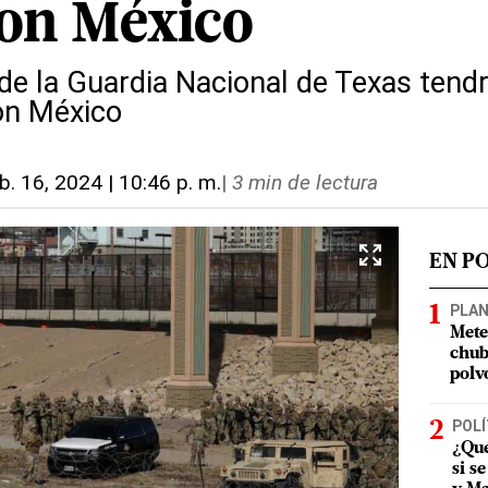
on México
de la Guardia Nacional de Texas tend
con México
b. 16, 2024 | 10:46 p. m.
|
3 min de lectura
EN P
PLA
Mete
chub
polv
POLÍ
¿Qué
si s