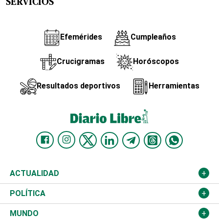
SERVICIOS
Efemérides
Cumpleaños
Crucigramas
Horóscopos
Resultados deportivos
Herramientas
ACTUALIDAD
Nacional
POLÍTICA
Ciudad
Partidos
MUNDO