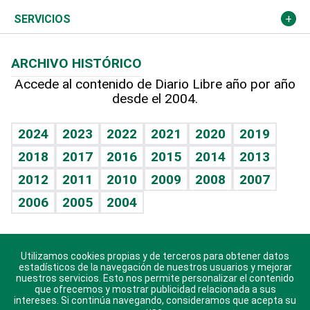
Resto del mundo
Economía personal
Podcast Arte Libre
Más deportes
Columnistas
Cambio climático
Opinión
SERVICIOS
Macroeconomía
Mi mascota
Resultados deportivos
Lecturas
Planeta
Efemérides
ARCHIVO HISTÓRICO
Hablando con el pediatra
Línea de hit
Más firmas
Hecho en casa
Cumpleaños
Accede al contenido de Diario Libre año por año
desde el 2004.
Diario de nutrición
BRV
Mundo gamer
RSS
Vida y familia
TBT Deportivo
Guía del dinero
Horóscopos
2024
2023
2022
2021
2020
2019
Eñe
2018
2017
2016
2015
2014
2013
Crucigramas
2012
2011
2010
2009
2008
2007
Celebrando la vida
2006
2005
2004
Sin complejos
En pocas palabras
Utilizamos cookies propias y de terceros para obtener datos
Descarga nuestras aplicaciones para Android, iOS y
Escuchando al corazón
estadísticos de la navegación de nuestros usuarios y mejorar
sistema Huawei.
nuestros servicios. Esto nos permite personalizar el contenido
que ofrecemos y mostrar publicidad relacionada a sus
Economía Personal
intereses. Si continúa navegando, consideramos que acepta su