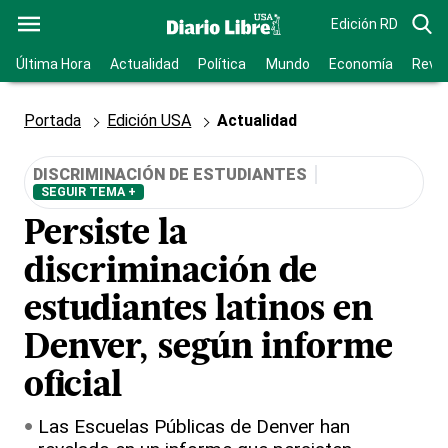
Edición RD
Última Hora
Actualidad
Política
Mundo
Economía
Revis
Portada
Edición USA
Actualidad
DISCRIMINACIÓN DE ESTUDIANTES
SEGUIR TEMA +
Persiste la
discriminación de
estudiantes latinos en
Denver, según informe
oficial
Las Escuelas Públicas de Denver han