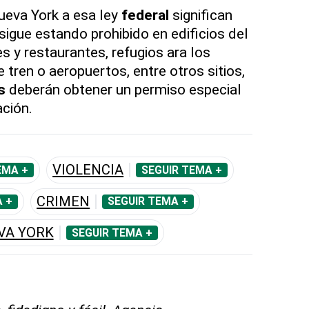
ueva York a esa ley
federal
significan
sigue estando prohibido en edificios del
s y restaurantes, refugios ara los
 tren o aeropuertos, entre otros sitios,
s
deberán obtener un permiso especial
ación.
VIOLENCIA
EMA +
SEGUIR TEMA +
CRIMEN
 +
SEGUIR TEMA +
VA YORK
SEGUIR TEMA +