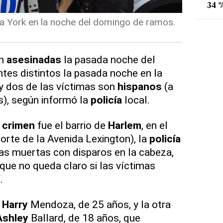
34 %
a York en la noche del domingo de ramos.
on
asesinadas
la pasada noche del
tes distintos la pasada noche en la
y dos de las víctimas son
hispanos
(a
s), según informó la
policía
local.
l
crimen
fue el barrio de
Harlem
, en el
(norte de la Avenida Lexington), la
policía
as muertas con disparos en la cabeza,
que no queda claro si las víctimas
.
s
Harry
Mendoza, de 25 años, y la otra
Ashley
Ballard, de 18 años, que