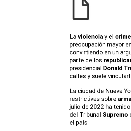
La
violencia
y el
crim
preocupación mayor ent
convirtiendo en un arg
parte de los
republic
presidencial
Donald T
calles y suele vincular
La ciudad de Nueva Yor
restrictivas sobre
arm
julio de 2022 ha tenid
del Tribunal
Supremo
q
el país.