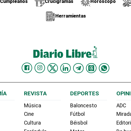
Cumpleaños
Crucigramas
Horóscopo
Herramientas
ÍA
REVISTA
DEPORTES
OPIN
Música
Baloncesto
ADC
Cine
Fútbol
Mirada
Cultura
Béisbol
Editor