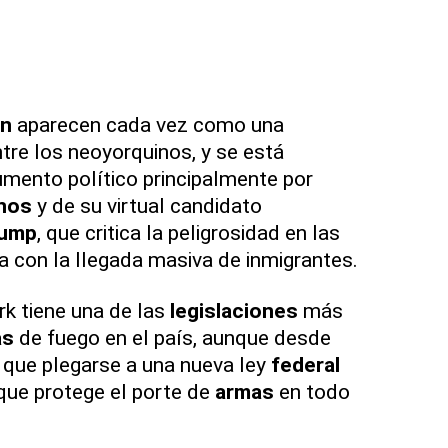
en
aparecen cada vez como una
re los neoyorquinos, y se está
umento político principalmente por
anos
y de su virtual candidato
rump
, que critica la peligrosidad en las
la con la llegada masiva de inmigrantes.
k tiene una de las
legislaciones
más
as
de fuego en el país, aunque desde
o que plegarse a una nueva ley
federal
ue protege el porte de
armas
en todo