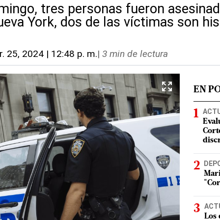
mingo, tres personas fueron asesinad
eva York, dos de las víctimas son hi
. 25, 2024 | 12:48 p. m.
|
3 min de lectura
EN P
ACT
Eval
Corte
disc
DEP
Mari
"Cor
ACT
Los