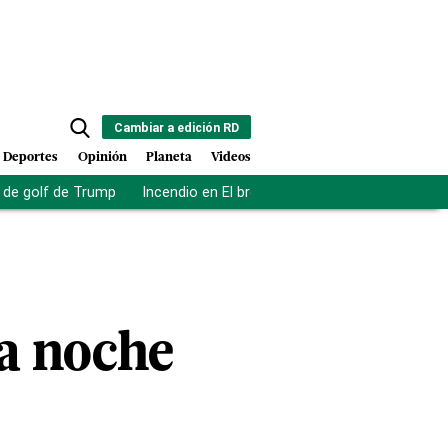
Cambiar a edición RD
Deportes
Opinión
Planeta
Videos
de golf de Trump
Incendio en El bronx
Muerte asistida en NY
la noche