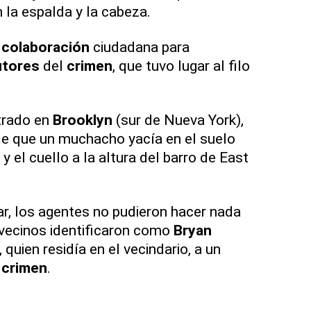
 la espalda y la cabeza.
a
colaboración
ciudadana para
utores
del
crimen
, que tuvo lugar al filo
strado en
Brooklyn
(sur de Nueva York),
de que un muchacho yacía en el suelo
y el cuello a la altura del barro de East
ar, los agentes no pudieron hacer nada
s vecinos identificaron como
Bryan
 quien residía en el vecindario, a un
l
crimen
.