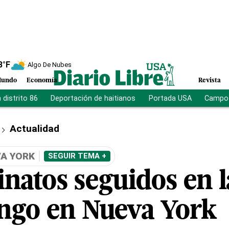
8
°F
Algo De Nubes
undo
Economía
Revista
distrito 86
Deportación de haitianos
Portada USA
Campo 
Actualidad
VA YORK
SEGUIR TEMA +
inatos seguidos en 
ngo en Nueva York