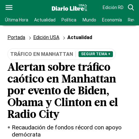
Edición RD
Última Hora
Actualidad
Política
Mundo
Economía
Revis
Portada
Edición USA
Actualidad
TRÁFICO EN MANHATTAN
SEGUIR TEMA +
Alertan sobre tráfico
caótico en Manhattan
por evento de Biden,
Obama y Clinton en el
Radio City
Recaudación de fondos récord con apoyo
demócrata