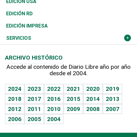
Buena Vida
Ciclismo
En Directo
Tecnología
Economía
EDICIÓN USA
Ocenanía
Telecom.
Sociales
Tenis
El Espía
Historia
Revista
EDICIÓN RD
Caribe
Global y variable
Novedades
Olimpismo
Noticiero Poteleche
Martes de tecnología
Deportes
EDICIÓN IMPRESA
Resto del mundo
Economía personal
Podcast Arte Libre
Más deportes
Columnistas
Cambio climático
Opinión
SERVICIOS
Macroeconomía
Mi mascota
Resultados deportivos
Lecturas
Planeta
Efemérides
ARCHIVO HISTÓRICO
Hablando con el pediatra
Línea de hit
Más firmas
Hecho en casa
Cumpleaños
Accede al contenido de Diario Libre año por año
desde el 2004.
Diario de nutrición
BRV
Mundo gamer
RSS
Vida y familia
TBT Deportivo
Guía del dinero
Horóscopos
2024
2023
2022
2021
2020
2019
Eñe
2018
2017
2016
2015
2014
2013
Crucigramas
2012
2011
2010
2009
2008
2007
Celebrando la vida
2006
2005
2004
Sin complejos
En pocas palabras