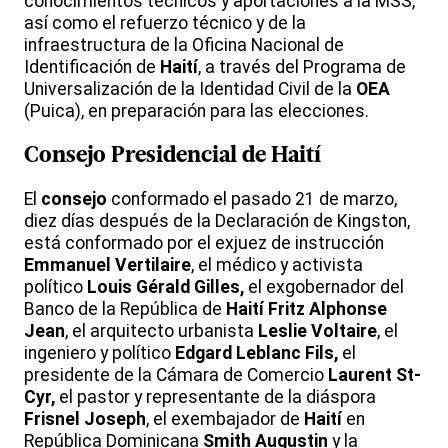
conocimientos técnicos y aportaciones a la MSS,
así como el refuerzo técnico y de la
infraestructura de la Oficina Nacional de
Identificación de
Haití
, a través del Programa de
Universalización de la Identidad Civil de la
OEA
(Puica), en preparación para las elecciones.
Consejo
Presidencial de Haití
El
consejo
conformado el pasado 21 de marzo,
diez días después de la Declaración de Kingston,
está conformado por el exjuez de instrucción
Emmanuel Vertilaire
, el médico y activista
político
Louis Gérald Gilles,
el exgobernador del
Banco de la República de
Haití
Fritz Alphonse
Jean
, el arquitecto urbanista
Leslie Voltaire
, el
ingeniero y político
Edgard Leblanc Fils,
el
presidente de la Cámara de Comercio
Laurent St-
Cyr,
el pastor y representante de la diáspora
Frisnel Joseph
, el exembajador de
Haití
en
República Dominicana
Smith Augustin
y la