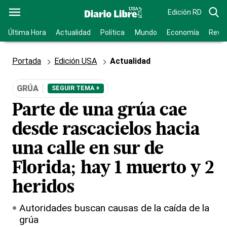
Edición RD
Última Hora
Actualidad
Política
Mundo
Economía
Revis
Portada
Edición USA
Actualidad
GRÚA
SEGUIR TEMA +
Parte de una grúa cae
desde rascacielos hacia
una calle en sur de
Florida; hay 1 muerto y 2
heridos
Autoridades buscan causas de la caída de la
grúa