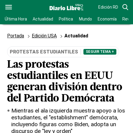
Edición RD
Última Hora
Actualidad
Política
Mundo
Economía
Revis
Portada
Edición USA
Actualidad
PROTESTAS ESTUDIANTILES
SEGUIR TEMA +
Las protestas
estudiantiles en EEUU
generan división dentro
del Partido Demócrata
Mientras el ala izquierda muestra apoyo a los
estudiantes, el "establishment" demócrata,
incluyendo figuras como Biden, adopta un
discurso de "ley y orden"