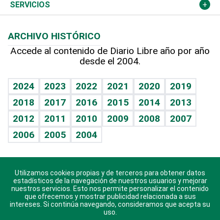
Resto del mundo
Economía personal
Podcast Arte Libre
Más deportes
Columnistas
Cambio climático
Opinión
SERVICIOS
Macroeconomía
Mi mascota
Resultados deportivos
Lecturas
Planeta
Efemérides
ARCHIVO HISTÓRICO
Hablando con el pediatra
Línea de hit
Más firmas
Hecho en casa
Cumpleaños
Accede al contenido de Diario Libre año por año
desde el 2004.
Diario de nutrición
BRV
Mundo gamer
RSS
Vida y familia
TBT Deportivo
Guía del dinero
Horóscopos
2024
2023
2022
2021
2020
2019
Eñe
2018
2017
2016
2015
2014
2013
Crucigramas
2012
2011
2010
2009
2008
2007
Celebrando la vida
2006
2005
2004
Sin complejos
En pocas palabras
Utilizamos cookies propias y de terceros para obtener datos
Descarga nuestras aplicaciones para Android, iOS y
Escuchando al corazón
estadísticos de la navegación de nuestros usuarios y mejorar
sistema Huawei.
nuestros servicios. Esto nos permite personalizar el contenido
que ofrecemos y mostrar publicidad relacionada a sus
Economía Personal
intereses. Si continúa navegando, consideramos que acepta su
uso.
Consulta Libre