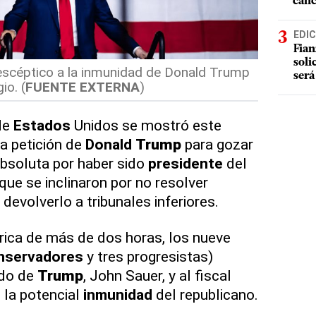
cánc
EDIC
Fian
soli
scéptico a la inmunidad de Donald Trump
será
io. (
FUENTE EXTERNA
)
de
Estados
Unidos se mostró este
la petición de
Donald
Trump
para gozar
absoluta por haber sido
presidente
del
que se inclinaron por no resolver
devolverlo a tribunales inferiores.
rica de más de dos horas, los nueve
nservadores
y tres progresistas)
do de
Trump
, John Sauer, y al fiscal
 la potencial
inmunidad
del republicano.