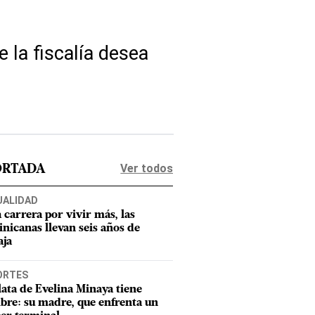
 la fiscalía desea
Ver todos
ORTADA
UALIDAD
a carrera por vivir más, las
nicanas llevan seis años de
aja
ORTES
lata de Evelina Minaya tiene
re: su madre, que enfrenta un