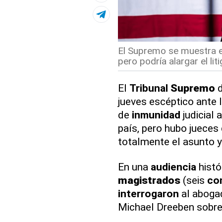
El Supremo se muestra e
pero podría alargar el litig
El
Tribunal
Supremo
jueves escéptico ante 
de
inmunidad
judicial 
país, pero hubo jueces 
totalmente el asunto y 
En una
audiencia
histó
magistrados
(seis
co
interrogaron
al aboga
Michael Dreeben sobre