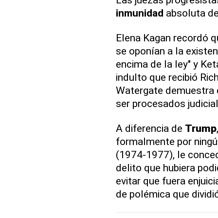
inmunidad
absoluta d
Elena Kagan recordó q
se oponían a la existen
encima de la ley" y Ket
indulto que recibió Ric
Watergate demuestra q
ser procesados judicia
A diferencia de
Trump
formalmente por ningún
(1974-1977), le conced
delito que hubiera pod
evitar que fuera enjuici
de polémica que dividió