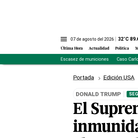
32
°C
89.
07 de agosto del 2026
Última Hora
Actualidad
Política
M
Escasez de municiones
Caso Carl
Portada
Edición USA
DONALD TRUMP
SEG
El Supre
inmunida