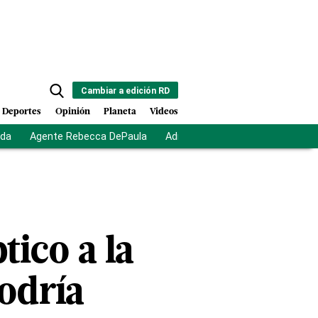
Cambiar a edición RD
Deportes
Opinión
Planeta
Videos
ida
Agente Rebecca DePaula
Adriano Espaillat
Multas a mi
ico a la
odría