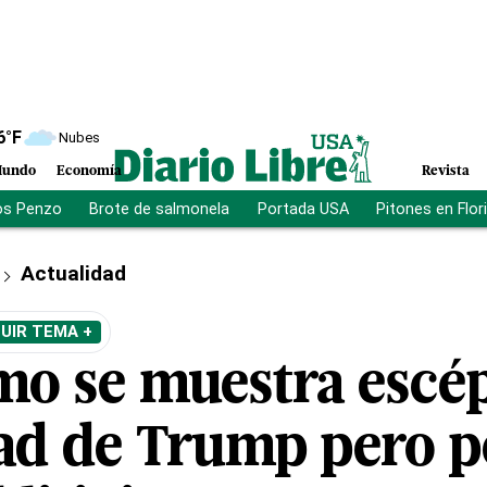
6
°F
Nubes
undo
Economía
Revista
os Penzo
Brote de salmonela
Portada USA
Pitones en Flor
Actualidad
UIR TEMA +
mo se muestra escépt
d de Trump pero p