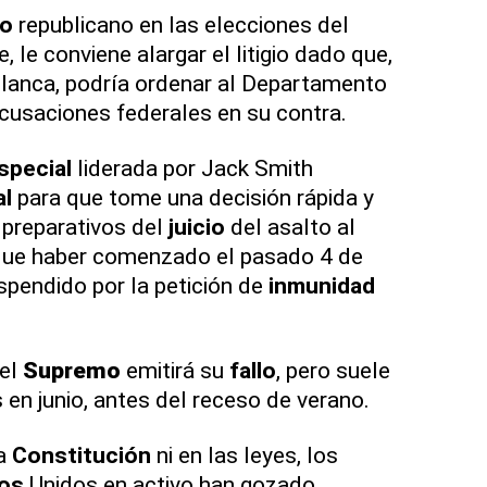
to
republicano en las elecciones del
 le conviene alargar el litigio dado que,
Blanca, podría ordenar al Departamento
acusaciones federales en su contra.
special
liderada por Jack Smith
al
para que tome una decisión rápida y
 preparativos del
juicio
del asalto al
 que haber comenzado el pasado 4 de
pendido por la petición de
inmunidad
el
Supremo
emitirá su
fallo
, pero suele
 en junio, antes del receso de verano.
la
Constitución
ni en las leyes, los
os
Unidos en activo han gozado