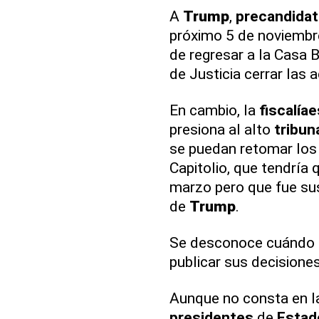
A
Trump
,
precandida
próximo 5 de noviembre,
de regresar a la Casa 
de Justicia cerrar las 
En cambio, la
fiscalía
e
presiona al alto
tribun
se puedan retomar los
Capitolio, que tendría
marzo pero que fue sus
de
Trump
.
Se desconoce cuándo 
publicar sus decisiones
Aunque no consta en 
presidentes
de
Estad