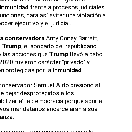
inmunidad
frente a procesos judiciales
nciones, para así evitar una violación a
oder ejecutivo y el judicial.
za
conservadora
Amy Coney Barrett,
o
Trump
, el abogado del republicano
e las acciones que
Trump
llevó a cabo
2020 tuvieron carácter "privado" y
n protegidas por la
inmunidad
.
conservador Samuel Alito presionó al
ue dejar desprotegidos a los
ilizaría" la democracia porque abriría
evos mandatarios encarcelaran a sus
anza.
s se mostraron muy contrarias a la