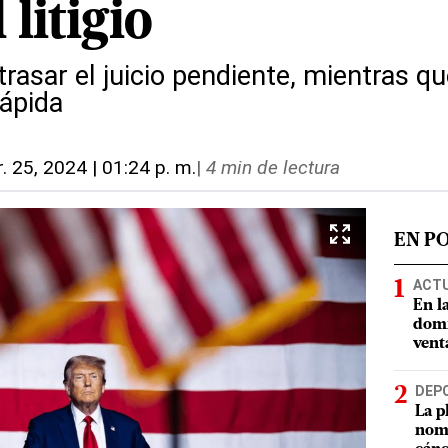
 litigio
asar el juicio pendiente, mientras que
rápida
r. 25, 2024 | 01:24 p. m.
|
4 min de lectura
EN P
ACT
En l
domi
vent
DEP
La p
nomb