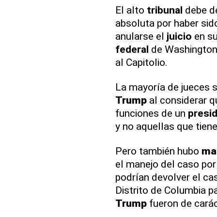
El alto
tribunal
debe de
absoluta por haber si
anularse el
juicio
en su
federal
de Washington p
al Capitolio.
La mayoría de jueces s
Trump
al considerar q
funciones de un
presi
y no aquellas que tien
Pero también hubo
ma
el manejo del caso por
podrían devolver el ca
Distrito de Columbia p
Trump
fueron de carác