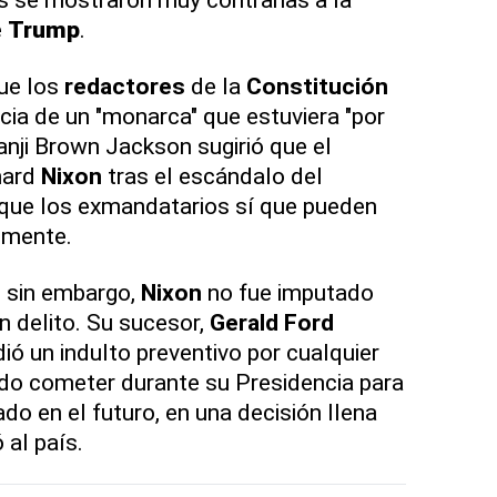
e
Trump
.
ue los
redactores
de la
Constitución
cia de un "monarca" que estuviera "por
anji Brown Jackson sugirió que el
hard
Nixon
tras el escándalo del
ue los exmandatarios sí que pueden
lmente.
, sin embargo,
Nixon
no fue imputado
 delito. Su sucesor,
Gerald
Ford
ió un indulto preventivo por cualquier
ido cometer durante su Presidencia para
ado en el futuro, en una decisión llena
 al país.