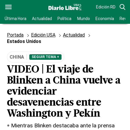
Edición RD
Última Hora
Actualidad
Política
Mundo
Economía
Revis
Portada
Edición USA
Actualidad
Estados Unidos
CHINA
SEGUIR TEMA +
VIDEO | El viaje de
Blinken a China vuelve a
evidenciar
desavenencias entre
Washington y Pekín
Mientras Blinken destacaba ante la prensa