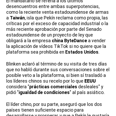
El mandatario se refería a los últimos
desencuentros entre ambas superpotencias,
como la reciente venta estadounidense de armas
a
Taiwán
, isla que Pekín reclama como propia, las
críticas por el exceso de capacidad industrial o la
más reciente aprobación por parte del Senado
estadounidense de un proyecto de ley que
obligará a la empresa
china
ByteDance
a vender
la aplicación de vídeos TikTok si no quiere que la
plataforma sea prohibida en
Estados Unidos
.
Blinken aclaró al término de su visita de tres días
que no habló durante sus conversaciones sobre el
posible veto a la plataforma, si bien sí trasladó a
los líderes chinos su recelo por lo que
EEUU
considera "
prácticas comerciales
desleales" y
pidió "
igualdad de condiciones
" al país asiático.
El líder chino, por su parte, aseguró que los dos
países tienen suficiente espacio para
desarrollarse y prosperar, y que a Pekín le gustaría