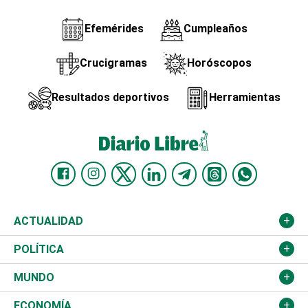
Efemérides
Cumpleaños
Crucigramas
Horóscopos
Resultados deportivos
Herramientas
ACTUALIDAD
Nacional
POLÍTICA
Ciudad
Partidos
MUNDO
Educación
JCE
Estados Unidos
ECONOMÍA