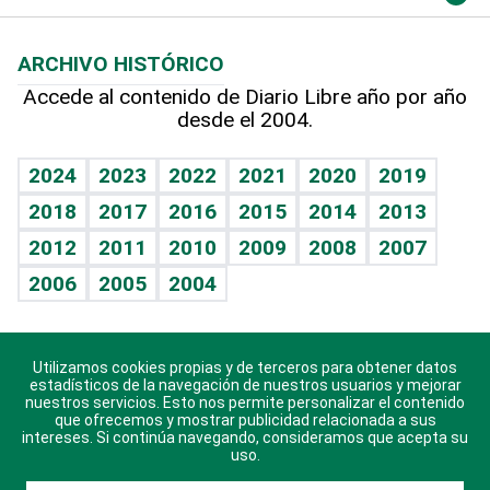
Macroeconomía
Mi mascota
Resultados deportivos
Lecturas
Planeta
Efemérides
ARCHIVO HISTÓRICO
Hablando con el pediatra
Línea de hit
Más firmas
Hecho en casa
Cumpleaños
Accede al contenido de Diario Libre año por año
desde el 2004.
Diario de nutrición
BRV
Mundo gamer
RSS
Vida y familia
TBT Deportivo
Guía del dinero
Horóscopos
2024
2023
2022
2021
2020
2019
Eñe
2018
2017
2016
2015
2014
2013
Crucigramas
2012
2011
2010
2009
2008
2007
Celebrando la vida
2006
2005
2004
Sin complejos
En pocas palabras
Utilizamos cookies propias y de terceros para obtener datos
Descarga nuestras aplicaciones para Android, iOS y
Escuchando al corazón
estadísticos de la navegación de nuestros usuarios y mejorar
sistema Huawei.
nuestros servicios. Esto nos permite personalizar el contenido
que ofrecemos y mostrar publicidad relacionada a sus
Economía Personal
intereses. Si continúa navegando, consideramos que acepta su
uso.
Consulta Libre