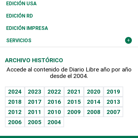
Reportajes
África
Vivienda
Buena Vida
Ciclismo
En Directo
Tecnología
Economía
EDICIÓN USA
Ocenanía
Telecom.
Sociales
Tenis
El Espía
Historia
Revista
EDICIÓN RD
Caribe
Global y variable
Novedades
Olimpismo
Noticiero Poteleche
Martes de tecnología
Deportes
EDICIÓN IMPRESA
Resto del mundo
Economía personal
Podcast Arte Libre
Más deportes
Columnistas
Cambio climático
Opinión
SERVICIOS
Macroeconomía
Mi mascota
Resultados deportivos
Lecturas
Planeta
Efemérides
ARCHIVO HISTÓRICO
Hablando con el pediatra
Línea de hit
Más firmas
Hecho en casa
Cumpleaños
Accede al contenido de Diario Libre año por año
desde el 2004.
Diario de nutrición
BRV
Mundo gamer
RSS
Vida y familia
TBT Deportivo
Guía del dinero
Horóscopos
2024
2023
2022
2021
2020
2019
Eñe
2018
2017
2016
2015
2014
2013
Crucigramas
2012
2011
2010
2009
2008
2007
Celebrando la vida
2006
2005
2004
Sin complejos
En pocas palabras