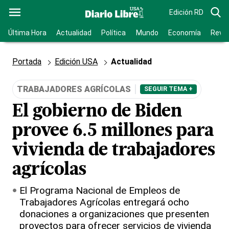
Edición RD
Última Hora
Actualidad
Política
Mundo
Economía
Revis
Portada
Edición USA
Actualidad
TRABAJADORES AGRÍCOLAS
SEGUIR TEMA +
El gobierno de Biden
provee 6.5 millones para
vivienda de trabajadores
agrícolas
El Programa Nacional de Empleos de
Trabajadores Agrícolas entregará ocho
donaciones a organizaciones que presenten
proyectos para ofrecer servicios de vivienda