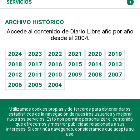
Resto del mundo
Economía personal
Podcast Arte Libre
Más deportes
Columnistas
Cambio climático
Opinión
SERVICIOS
Macroeconomía
Mi mascota
Resultados deportivos
Lecturas
Planeta
Efemérides
ARCHIVO HISTÓRICO
Hablando con el pediatra
Línea de hit
Más firmas
Hecho en casa
Cumpleaños
Accede al contenido de Diario Libre año por año
desde el 2004.
Diario de nutrición
BRV
Mundo gamer
RSS
Vida y familia
TBT Deportivo
Guía del dinero
Horóscopos
2024
2023
2022
2021
2020
2019
Eñe
2018
2017
2016
2015
2014
2013
Crucigramas
2012
2011
2010
2009
2008
2007
Celebrando la vida
2006
2005
2004
Sin complejos
En pocas palabras
Utilizamos cookies propias y de terceros para obtener datos
Descarga nuestras aplicaciones para Android, iOS y
Escuchando al corazón
estadísticos de la navegación de nuestros usuarios y mejorar
sistema Huawei.
nuestros servicios. Esto nos permite personalizar el contenido
que ofrecemos y mostrar publicidad relacionada a sus
Economía Personal
intereses. Si continúa navegando, consideramos que acepta su
uso.
Consulta Libre