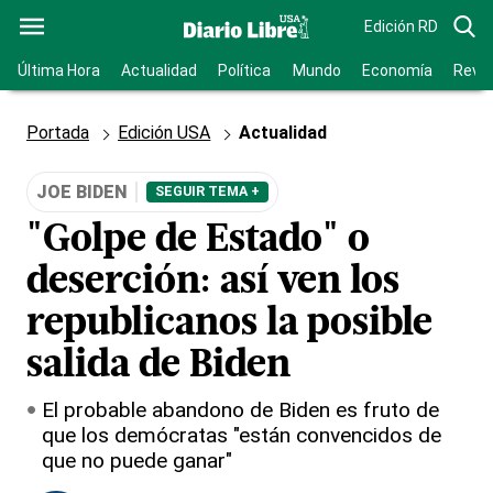
Edición RD
Última Hora
Actualidad
Política
Mundo
Economía
Revis
Portada
Edición USA
Actualidad
JOE BIDEN
SEGUIR TEMA +
"Golpe de Estado" o
deserción: así ven los
republicanos la posible
salida de Biden
El probable abandono de Biden es fruto de
que los demócratas "están convencidos de
que no puede ganar"