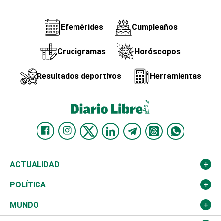
Efemérides
Cumpleaños
Crucigramas
Horóscopos
Resultados deportivos
Herramientas
ACTUALIDAD
Nacional
POLÍTICA
Ciudad
Partidos
MUNDO