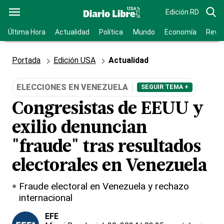
Edición RD
Última Hora
Actualidad
Política
Mundo
Economía
Revis
Portada
Edición USA
Actualidad
ELECCIONES EN VENEZUELA
SEGUIR TEMA +
Congresistas de EEUU y
exilio denuncian
"fraude" tras resultados
electorales en Venezuela
Fraude electoral en Venezuela y rechazo
internacional
EFE