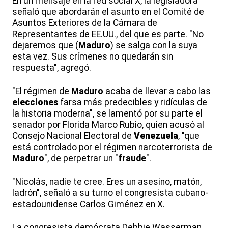
En un mensaje en la red social X, la legisladora
señaló que abordarán el asunto en el Comité de
Asuntos Exteriores de la Cámara de
Representantes de EE.UU., del que es parte. "No
dejaremos que (
Maduro
) se salga con la suya
esta vez. Sus crímenes no quedarán sin
respuesta", agregó.
"El régimen de
Maduro
acaba de llevar a cabo las
elecciones
farsa más predecibles y ridículas de
la historia moderna", se lamentó por su parte el
senador por Florida Marco Rubio, quien acusó al
Consejo Nacional Electoral de
Venezuela
, "que
está controlado por el régimen narcoterrorista de
Maduro
", de perpetrar un "
fraude
".
"Nicolás, nadie te cree. Eres un asesino, matón,
ladrón", señaló a su turno el congresista cubano-
estadounidense Carlos Giménez en X.
La congresista demócrata Debbie Wasserman