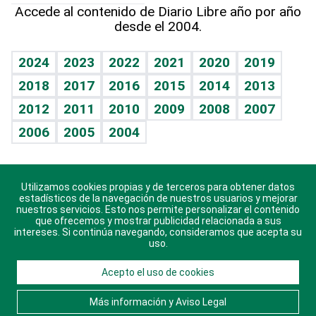
Más firmas
Hecho en casa
Cumpleaños
Accede al contenido de Diario Libre año por año
desde el 2004.
Diario de nutrición
BRV
Mundo gamer
RSS
Vida y familia
TBT Deportivo
Guía del dinero
Horóscopos
2024
2023
2022
2021
2020
2019
Eñe
2018
2017
2016
2015
2014
2013
Crucigramas
2012
2011
2010
2009
2008
2007
Celebrando la vida
2006
2005
2004
Sin complejos
En pocas palabras
Utilizamos cookies propias y de terceros para obtener datos
Descarga nuestras aplicaciones para Android, iOS y
Escuchando al corazón
estadísticos de la navegación de nuestros usuarios y mejorar
sistema Huawei.
nuestros servicios. Esto nos permite personalizar el contenido
que ofrecemos y mostrar publicidad relacionada a sus
Economía Personal
intereses. Si continúa navegando, consideramos que acepta su
uso.
Consulta Libre
Acepto el uso de cookies
© 2021 Diario Libre, todos los derechos reservados.
Consulta el
Aviso Legal
. Ponte en
Contacto
con
Más información y Aviso Legal
nosotros y conoce más sobre Diario Libre