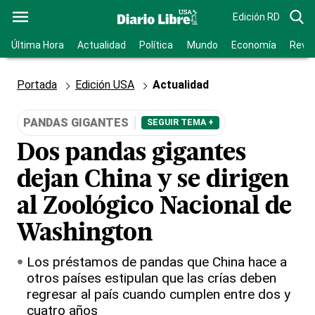
Edición RD
Última Hora
Actualidad
Política
Mundo
Economía
Revis
Portada
Edición USA
Actualidad
PANDAS GIGANTES
SEGUIR TEMA +
Dos pandas gigantes
dejan China y se dirigen
al Zoológico Nacional de
Washington
Los préstamos de pandas que China hace a
otros países estipulan que las crías deben
regresar al país cuando cumplen entre dos y
cuatro años