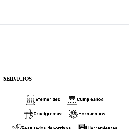
SERVICIOS
Efemérides
Cumpleaños
Crucigramas
Horóscopos
Resultados deportivos
Herramientas