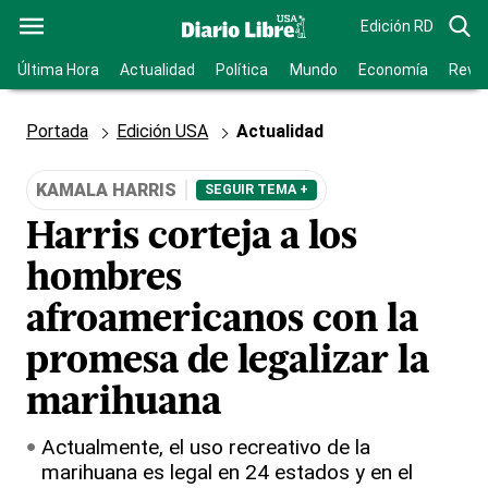
Edición RD
Última Hora
Actualidad
Política
Mundo
Economía
Revis
Portada
Edición USA
Actualidad
KAMALA HARRIS
SEGUIR TEMA +
Harris corteja a los
hombres
afroamericanos con la
promesa de legalizar la
marihuana
Actualmente, el uso recreativo de la
marihuana es legal en 24 estados y en el