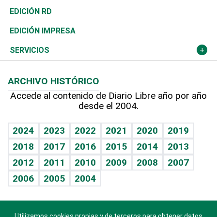
Ocenanía
Telecom.
Sociales
Tenis
El Espía
Historia
Revista
EDICIÓN RD
Caribe
Global y variable
Novedades
Olimpismo
Noticiero Poteleche
Martes de tecnología
Deportes
EDICIÓN IMPRESA
Resto del mundo
Economía personal
Podcast Arte Libre
Más deportes
Columnistas
Cambio climático
Opinión
SERVICIOS
Macroeconomía
Mi mascota
Resultados deportivos
Lecturas
Planeta
Efemérides
ARCHIVO HISTÓRICO
Hablando con el pediatra
Línea de hit
Más firmas
Hecho en casa
Cumpleaños
Accede al contenido de Diario Libre año por año
desde el 2004.
Diario de nutrición
BRV
Mundo gamer
RSS
Vida y familia
TBT Deportivo
Guía del dinero
Horóscopos
2024
2023
2022
2021
2020
2019
Eñe
2018
2017
2016
2015
2014
2013
Crucigramas
2012
2011
2010
2009
2008
2007
Celebrando la vida
2006
2005
2004
Sin complejos
En pocas palabras
Utilizamos cookies propias y de terceros para obtener datos