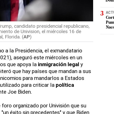
Dom
ACT
Cort
Puma
rump, candidato presidencial republicano,
Nac
iento de Univision, el miércoles 16 de
, Florida. (
AP
)
no a la Presidencia, el exmandatario
021), aseguró este miércoles en un
nos que apoya la
inmigración
legal
y
eiteró que hay países que mandan a sus
anicomios para mandarlos a Estados
tilizado para criticar la
política
nte Joe Biden.
foro organizado por Univisión que su
 "un éxito sin precedentes" y que Biden