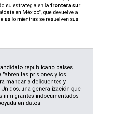
o su estrategia en la
frontera sur
uédate en México", que devuelve a
de asilo mientras se resuelven sus
candidato republicano países
"abren las prisiones y los
a mandar a delicuentes y
 Unidos, una generalización que
os inmigrantes indocumentados
poyada en datos.