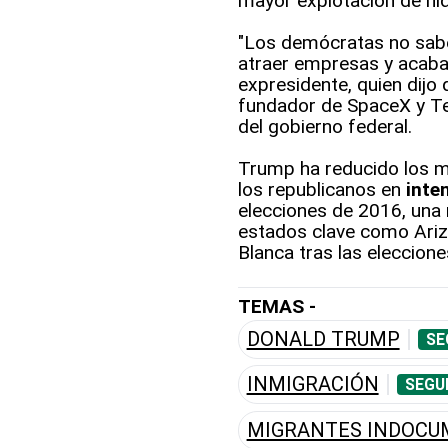
mayor explotación de hi
"Los demócratas no sab
atraer empresas y acabar
expresidente, quien dijo
fundador de SpaceX y Te
del gobierno federal.
Trump ha reducido los m
los republicanos en
inte
elecciones de 2016, una 
estados clave como Arizo
Blanca tras las eleccion
TEMAS -
DONALD TRUMP
SE
INMIGRACIÓN
SEGU
MIGRANTES INDOCU