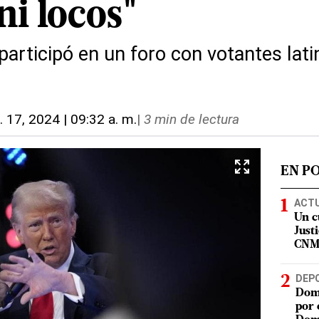
ni locos"
participó en un foro con votantes lat
. 17, 2024 | 09:32 a. m.
|
3 min de lectura
EN P
ACT
Un c
Justi
CN
DEP
Domi
por 