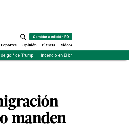
Cambiar a edición RD
Deportes
Opinión
Planeta
Videos
de golf de Trump
Incendio en El bronx
Muerte asistida en NY
migración
"no manden