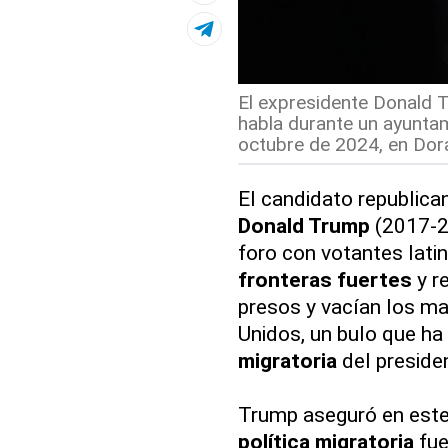
El expresidente Donald T
habla durante un ayuntam
octubre de 2024, en Doral
El candidato republica
Donald Trump
(2017-2
foro con votantes lati
fronteras fuertes
y r
presos y vacían los m
Unidos, un bulo que ha u
migratoria
del preside
Trump aseguró en este 
política migratoria
fue