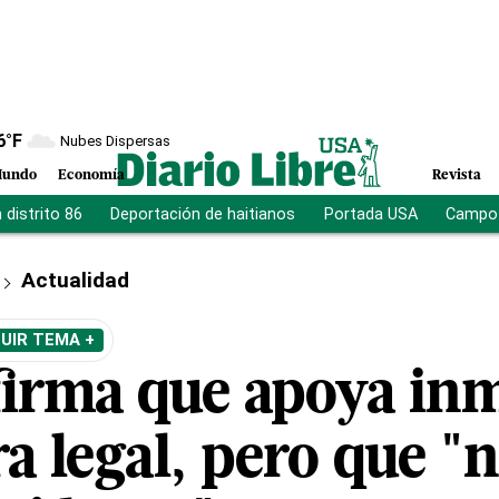
6
°F
Nubes Dispersas
undo
Economía
Revista
distrito 86
Deportación de haitianos
Portada USA
Campo 
Actualidad
UIR TEMA +
irma que apoya in
a legal, pero que 