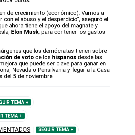
drocarburos.
en de crecimiento (económico). Vamos a
 con el abuso y el desperdicio", aseguró el
 que ahora tiene el apoyo del magnate y
sla,
Elon Musk
, para contener los gastos
árgenes que los demócratas tienen sobre
nción de voto
de los
hispanos
desde las
mejora que puede ser clave para ganar en
na, Nevada o Pensilvania y llegar a la Casa
es del 5 de noviembre.
GUIR TEMA +
IR TEMA +
MENTADOS
SEGUIR TEMA +