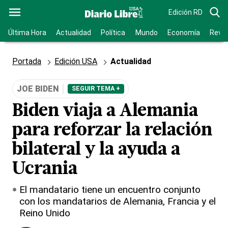
Edición RD
Última Hora
Actualidad
Política
Mundo
Economía
Revis
Portada
Edición USA
Actualidad
JOE BIDEN
SEGUIR TEMA +
Biden viaja a Alemania
para reforzar la relación
bilateral y la ayuda a
Ucrania
El mandatario tiene un encuentro conjunto
con los mandatarios de Alemania, Francia y el
Reino Unido